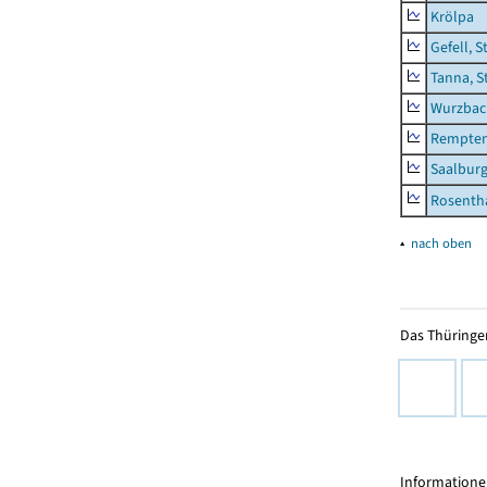
Krölpa
Gefell, S
Tanna, S
Wurzbach
Rempten
Saalburg
Rosenth
▴
nach oben
Das Thüringer
Informationen