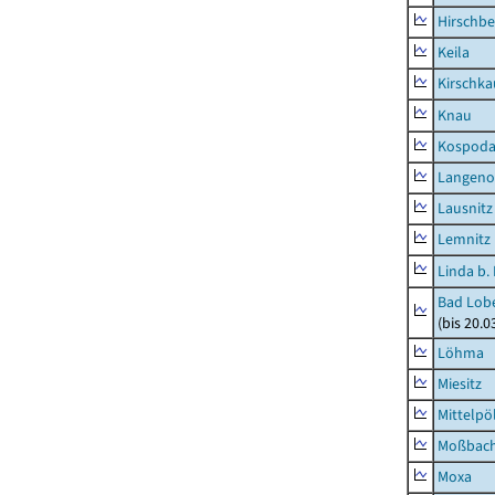
Hirschbe
Keila
Kirschka
Knau
Kospod
Langeno
Lausnitz
Lemnitz
Linda b.
Bad Lobe
(bis 20.
Löhma
Miesitz
Mittelpöl
Moßbac
Moxa