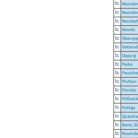
Neundorf
Neundorf
Neustadt
Nimritz
Oberopp
Oettersd
Oppurg
Paska
Peusche
Plothen
Pörmitz
Pößneck,
Pottiga
Quaschw
Ranis, S
Rosendo