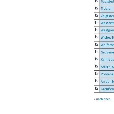
Topfsted
Trebra
Voigtste
Wassert
Westgre
Wiehe, S
Wolfers
Großeneh
Kyffhäus
Artern, 
Roßleben
An der S
Greußen,
▴
nach oben