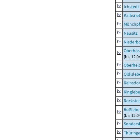
Ichstedt
Kalbsrie
Mönchpfi
Nausitz
Niederb
Oberbös
(bis 12.
Oberhel
Oldisleb
Reinsdor
Ringleb
Rockste
Roßleben
(bis 12.
Sonders
Thüring