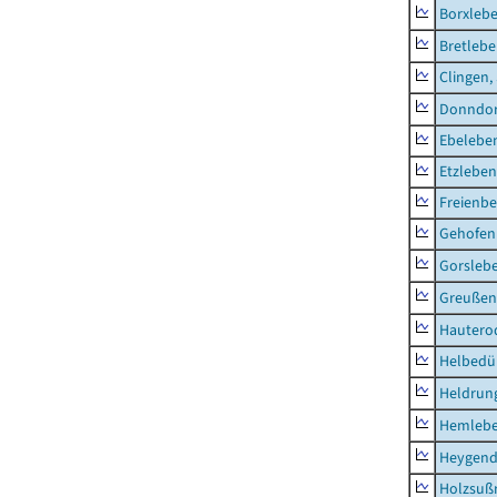
Borxleb
Bretleb
Clingen,
Donndor
Ebeleben
Etzleben
Freienbe
Gehofen
Gorsleb
Greußen,
Hautero
Helbedü
Heldrung
Hemleb
Heygend
Holzsuß