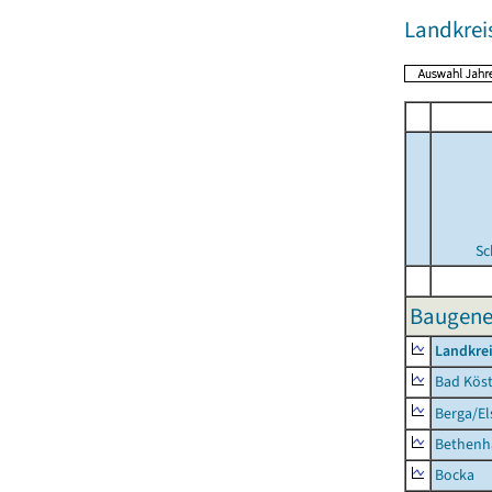
Landkreis
Sc
Baugene
Landkrei
Bad Köst
Berga/El
Bethenh
Bocka