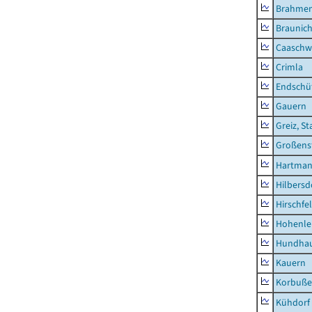
Brahme
Braunic
Caaschw
Crimla
Endschü
Gauern
Greiz, St
Großens
Hartman
Hilbersd
Hirschfe
Hohenle
Hundha
Kauern
Korbuß
Kühdorf