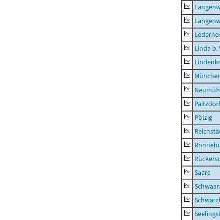
Langenw
Langenw
Lederho
Linda b.
Lindenk
München
Neumühl
Paitzdor
Pölzig
Reichstä
Ronnebu
Rückers
Saara
Schwaar
Schwarz
Seelings