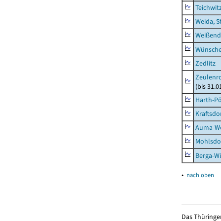
Teichwit
Weida, S
Weißend
Wünsche
Zedlitz
Zeulenro
(bis 31.
Harth-Pö
Kraftsdo
Auma-Wei
Mohlsdor
Berga-Wü
▴
nach oben
Das Thüringer