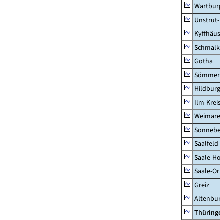
Wartburg
Unstrut-
Kyffhäus
Schmalk
Gotha
Sömmer
Hildbur
Ilm-Krei
Weimare
Sonnebe
Saalfeld
Saale-Ho
Saale-Or
Greiz
Altenbu
Thüring