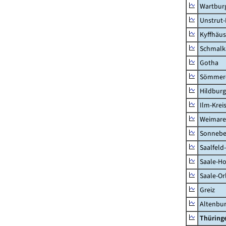
Wartburg
Unstrut-
Kyffhäus
Schmalk
Gotha
Sömmer
Hildbur
Ilm-Krei
Weimare
Sonnebe
Saalfeld
Saale-Ho
Saale-Or
Greiz
Altenbu
Thüring