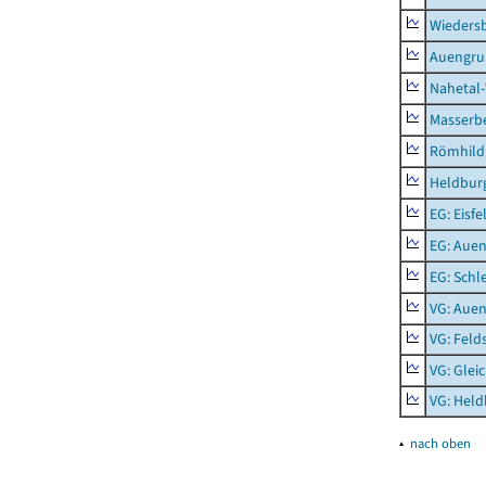
Wieders
Auengr
Nahetal
Masserb
Römhild,
Heldburg
EG: Eisfe
EG: Aue
EG: Schl
VG: Aue
VG: Feld
VG: Glei
VG: Held
▴
nach oben