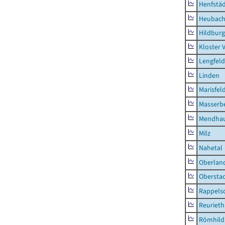
Henfstä
Heubac
Hildburg
Kloster 
Lengfeld
Linden
Marisfel
Masserb
Mendha
Milz
Nahetal
Oberlan
Obersta
Rappels
Reurieth
Römhild,