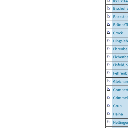
Beinerst
Bischofr
Bocksta
Brünn/T
Crock
Dingsle
Ehrenbe
Eichenb
Eisfeld, 
Fehrenb
Gleicha
Gompert
Grimmel
Grub
Haina
Hellinge