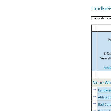
Landkrei
Kr
Erfü
Verwal
Schl
Neue Wo
Landkre
Ahlstädt
Bad Colb