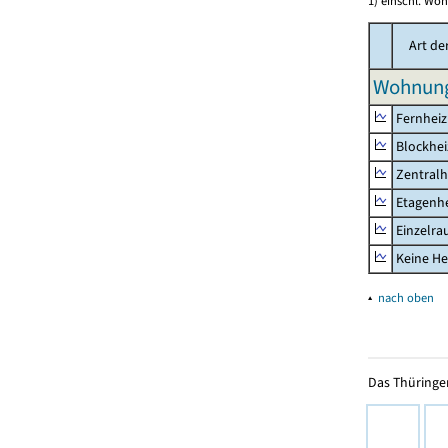
1) einschl. Wo
Art de
Wohnung
Fernhei
Blockhe
Zentralh
Etagenh
Einzelr
Keine He
▴
nach oben
Das Thüringer