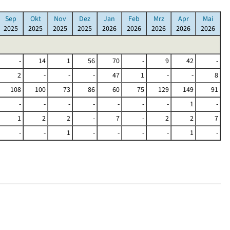
Sep
Okt
Nov
Dez
Jan
Feb
Mrz
Apr
Mai
2025
2025
2025
2025
2026
2026
2026
2026
2026
-
14
1
56
70
-
9
42
-
2
-
-
-
47
1
-
-
8
108
100
73
86
60
75
129
149
91
-
-
-
-
-
-
-
1
-
1
2
2
-
7
-
2
2
7
-
-
1
-
-
-
-
1
-