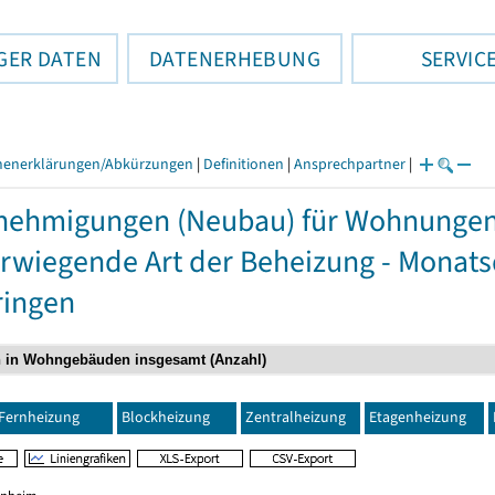
GER DATEN
DATENERHEBUNG
SERVIC
henerklärungen/Abkürzungen
|
Definitionen
|
Ansprechpartner
|
nehmigungen (Neubau) für Wohnungen
rwiegende Art der Beheizung - Monat
ringen
Fernheizung
Blockheizung
Zentralheizung
Etagenheizung