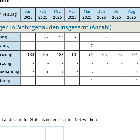
hnheim
Jan
Feb
Mrz
Apr
Mai
Jun
Jul
Aug
r Heizung
2025
2025
2025
2025
2025
2025
2025
2025
en in Wohngebäuden insgesamt (Anzahl)
zung
-
82
52
57
-
7
-
-
izung
-
-
-
-
7
-
-
-
eizung
130
107
188
101
70
107
97
195
eizung
-
-
-
-
-
-
4
-
aumheizung
2
1
2
2
-
2
3
5
izung
-
-
-
-
1
-
-
1
 Landesamt für Statistik in den sozialen Netzwerken: