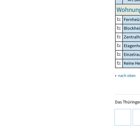
Wohnung
Fernhei
Blockhe
Zentralh
Etagenh
Einzelr
Keine He
▴
nach oben
Das Thüringer