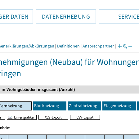
GER DATEN
DATENERHEBUNG
SERVIC
henerklärungen/Abkürzungen
|
Definitionen
|
Ansprechpartner
|
ehmigungen (Neubau) für Wohnungen 
ringen
Blockheizung
Zentralheizung
Etagenheizung
Fernheizung
hnheim
er