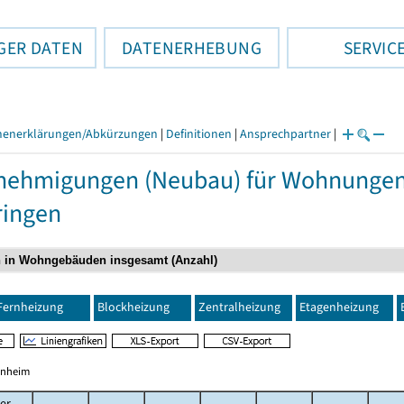
GER DATEN
DATENERHEBUNG
SERVIC
henerklärungen/Abkürzungen
|
Definitionen
|
Ansprechpartner
|
ehmigungen (Neubau) für Wohnungen 
ringen
Fernheizung
Blockheizung
Zentralheizung
Etagenheizung
hnheim
er