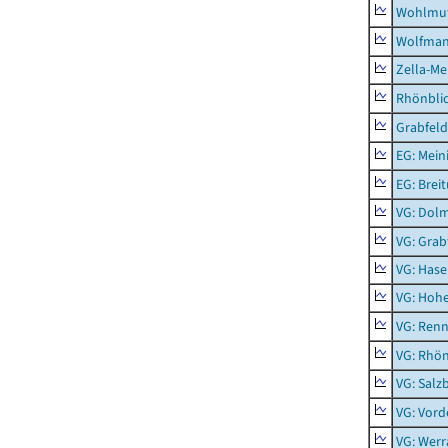
Wohlmu
Wolfma
Zella-Me
Rhönbli
Grabfeld
EG: Mein
EG: Brei
VG: Dol
VG: Grab
VG: Hase
VG: Hoh
VG: Renn
VG: Rhön
VG: Salz
VG: Vord
VG: Werr