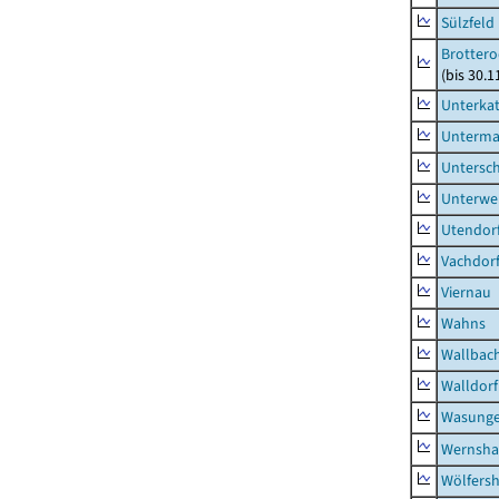
Sülzfeld
Brottero
(bis 30.1
Unterka
Unterma
Untersc
Unterwe
Utendor
Vachdor
Viernau
Wahns
Wallbac
Walldorf
Wasunge
Wernsha
Wölfers