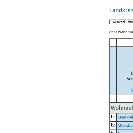
Landkrei
ohne Wohnhei
E
Ver
S
Wohngeb
Landkre
Altersba