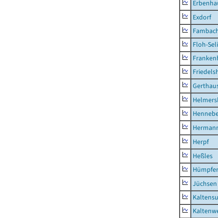
Erbenha
Exdorf
Fambac
Floh-Sel
Franken
Friedels
Gerthau
Helmers
Hennebe
Hermann
Herpf
Heßles
Hümpfer
Jüchsen
Kaltens
Kaltenw