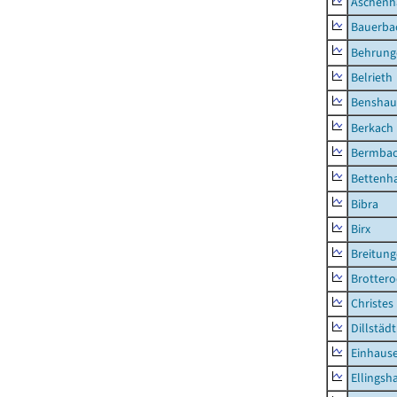
Aschenh
Bauerba
Behrung
Belrieth
Benshau
Berkach
Bermba
Bettenh
Bibra
Birx
Breitun
Brottero
Christes
Dillstädt
Einhaus
Ellingsh