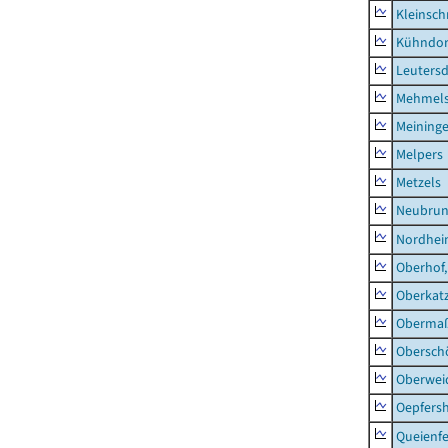
Kleinsch
Kühndor
Leutersd
Mehmel
Meininge
Melpers
Metzels
Neubru
Nordhe
Oberhof,
Oberkat
Obermaß
Obersch
Oberwei
Oepfers
Queienfe