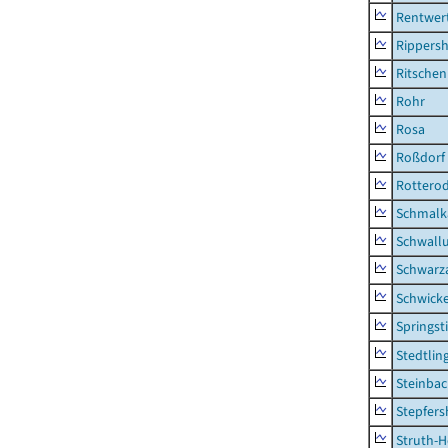
Rentwer
Rippers
Ritsche
Rohr
Rosa
Roßdorf
Rottero
Schmalka
Schwall
Schwarz
Schwick
Springsti
Stedtlin
Steinbac
Stepfer
Struth-