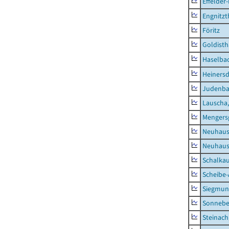
Effelder
Engnitzt
Föritz
Goldisth
Haselba
Heinersd
Judenb
Lauscha,
Mengers
Neuhaus
Neuhaus-
Schalkau
Scheibe-
Siegmun
Sonneber
Steinach