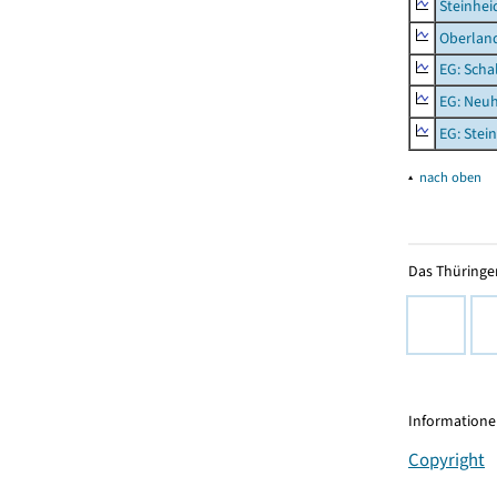
Steinhei
Oberlan
EG: Scha
EG: Neu
EG: Stei
▴
nach oben
Das Thüringer
Informationen
Copyright