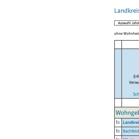
Landkrei
ohne Wohnhei
Er
Verw
Sc
Wohngeb
Landkre
Bachfeld