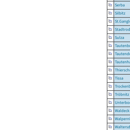
Serba
Silbitz
St.Gangl
Stadtrod
Sulza
Tautenb
Tautend
Tautenh
Thiersch
Tissa
Trocken
Tröbnitz
Unterbo
Waldeck
Walpern
Waltersd