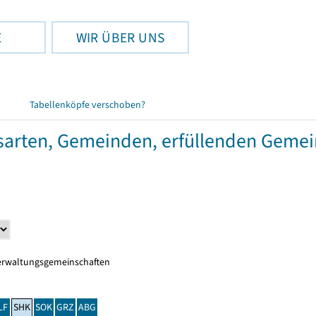
E
WIR ÜBER UNS
Tabellenköpfe verschoben?
gsarten, Gemeinden, erfüllenden Geme
erwaltungsgemeinschaften
LF
SHK
SOK
GRZ
ABG