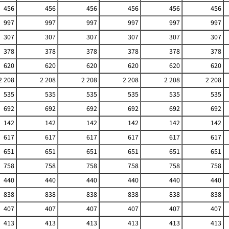
456
456
456
456
456
456
997
997
997
997
997
997
307
307
307
307
307
307
378
378
378
378
378
378
620
620
620
620
620
620
2 208
2 208
2 208
2 208
2 208
2 208
535
535
535
535
535
535
692
692
692
692
692
692
142
142
142
142
142
142
617
617
617
617
617
617
651
651
651
651
651
651
758
758
758
758
758
758
440
440
440
440
440
440
838
838
838
838
838
838
407
407
407
407
407
407
413
413
413
413
413
413