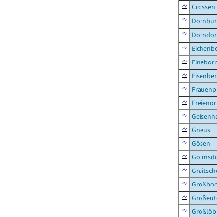
Crossen 
Dornburg
Dorndorf
Eichenb
Einebor
Eisenber
Frauenpr
Freienor
Geisenh
Gneus
Gösen
Golmsdo
Graitsch
Großboc
Großeut
Großlöb