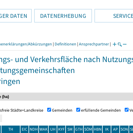
GER DATEN
DATENERHEBUNG
SERVIC
henerklärungen/Abkürzungen
|
Definitionen
|
Ansprechpartner
|
ngs- und Verkehrsfläche nach Nutzun
tungsgemeinschaften
ringen
sfreie Städte+Landkreise
Gemeinden
erfüllende Gemeinden
V
TH
EIC
NDH
WAK
UH
KYF
SM
GTH
SÖM
HBN
IK
AP
SON
S
t