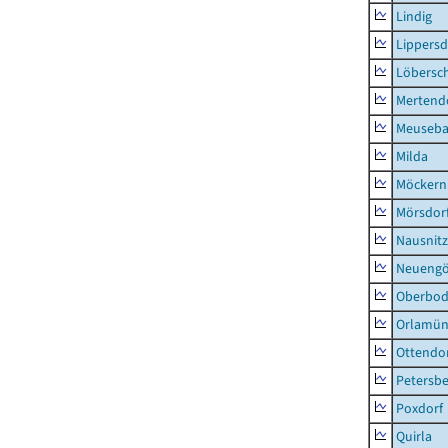
Lindig
Lippers
Löbersc
Mertend
Meuseb
Milda
Möckern
Mörsdor
Nausnitz
Neueng
Oberbod
Orlamün
Ottendo
Petersbe
Poxdorf
Quirla