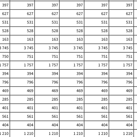
397
397
397
397
397
397
627
627
627
627
627
627
531
531
531
531
531
531
528
528
528
528
528
528
163
163
163
163
163
163
3 745
3 745
3 745
3 745
3 745
3 745
750
751
751
751
751
751
1 757
1 757
1 757
1 757
1 757
1 757
394
394
394
394
394
394
796
796
796
796
796
796
469
469
469
469
469
469
285
285
285
285
285
285
401
401
401
401
401
401
561
561
561
561
561
561
404
404
404
404
404
404
1 210
1 210
1 210
1 210
1 210
1 210