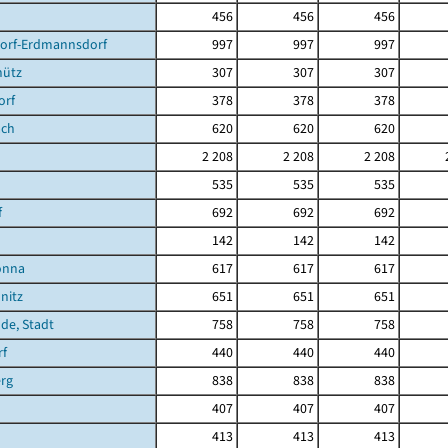
456
456
456
dorf-Erdmannsdorf
997
997
997
hütz
307
307
307
orf
378
378
378
ach
620
620
620
2 208
2 208
2 208
535
535
535
f
692
692
692
142
142
142
önna
617
617
617
nitz
651
651
651
de, Stadt
758
758
758
rf
440
440
440
rg
838
838
838
407
407
407
413
413
413