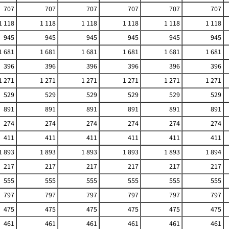
707
707
707
707
707
707
1 118
1 118
1 118
1 118
1 118
1 118
945
945
945
945
945
945
1 681
1 681
1 681
1 681
1 681
1 681
396
396
396
396
396
396
1 271
1 271
1 271
1 271
1 271
1 271
529
529
529
529
529
529
891
891
891
891
891
891
274
274
274
274
274
274
411
411
411
411
411
411
1 893
1 893
1 893
1 893
1 893
1 894
217
217
217
217
217
217
555
555
555
555
555
555
797
797
797
797
797
797
475
475
475
475
475
475
461
461
461
461
461
461