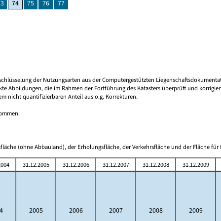
73
74
75
76
77
 Umschlüsselung der Nutzungsarten aus der Computergestützten Liegenschaftsdokument
ekte Abbildungen, die im Rahmen der Fortführung des Katasters überprüft und korrigi
nicht quantifizierbaren Anteil aus o.g. Korrekturen.
tnommen.
fläche (ohne Abbauland), der Erholungsfläche, der Verkehrsfläche und der Fläche für 
2004
31.12.2005
31.12.2006
31.12.2007
31.12.2008
31.12.2009
4
2005
2006
2007
2008
2009