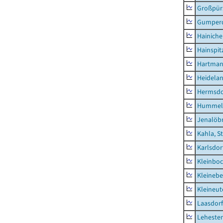
Großpür
Gumper
Hainich
Hainspit
Hartman
Heidela
Hermsdor
Hummel
Jenalöbn
Kahla, S
Karlsdor
Kleinbo
Kleinebe
Kleineut
Laasdorf
Leheste