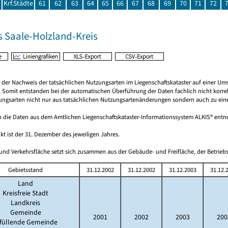
Krf.Städte
61
62
63
64
65
66
67
68
69
70
71
72
s Saale-Holzland-Kreis
rt der Nachweis der tatsächlichen Nutzungsarten im Liegenschaftskataster auf einer
h. Somit entstanden bei der automatischen Überführung der Daten fachlich nicht korr
ungsarten nicht nur aus tatsächlichen Nutzungsartenänderungen sondern auch zu einem 
 die Daten aus dem Amtlichen Liegenschaftskataster-Informationssystem ALKIS® en
kt ist der 31. Dezember des jeweiligen Jahres.
und Verkehrsfläche setzt sich zusammen aus der Gebäude- und Freifläche, der Betriebs
Gebietsstand
31.12.2002
31.12.2002
31.12.2003
31.12.
Land
Kreisfreie Stadt
Landkreis
Gemeinde
2001
2002
2003
200
rfüllende Gemeinde