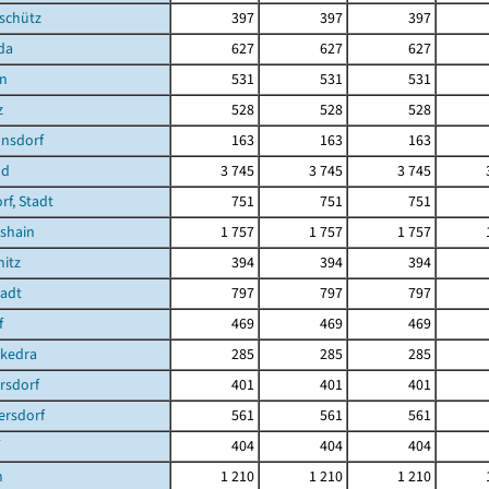
schütz
397
397
397
da
627
627
627
en
531
531
531
z
528
528
528
nsdorf
163
163
163
nd
3 745
3 745
3 745
f, Stadt
751
751
751
shain
1 757
1 757
1 757
itz
394
394
394
tadt
797
797
797
f
469
469
469
ckedra
285
285
285
rsdorf
401
401
401
ersdorf
561
561
561
404
404
404
n
1 210
1 210
1 210