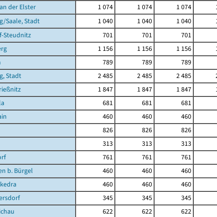
an der Elster
1 074
1 074
1 074
/Saale, Stadt
1 040
1 040
1 040
-Steudnitz
701
701
701
erg
1 156
1 156
1 156
n
789
789
789
g, Stadt
2 485
2 485
2 485
ießnitz
1 847
1 847
1 847
la
681
681
681
ain
460
460
460
826
826
826
313
313
313
rf
761
761
761
en b. Bürgel
460
460
460
kedra
460
460
460
ersdorf
345
345
345
ichau
622
622
622