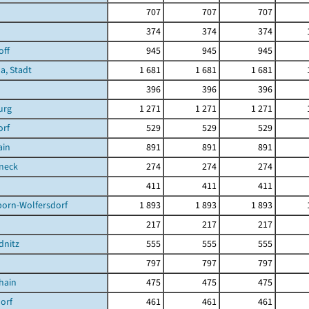
707
707
707
374
374
374
off
945
945
945
a, Stadt
1 681
1 681
1 681
396
396
396
urg
1 271
1 271
1 271
orf
529
529
529
ain
891
891
891
neck
274
274
274
411
411
411
born-Wolfersdorf
1 893
1 893
1 893
217
217
217
dnitz
555
555
555
797
797
797
hain
475
475
475
orf
461
461
461