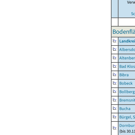
Ver
Sc
Bodenflä
Landkrei
Albersdo
Altenbe
Bad Klos
Bibra
Bobeck
Bollberg
Bremsni
Bucha
Bürgel, 
Dornbur
(bis 30.