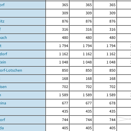
orf
365
365
365
309
309
309
itz
876
876
876
f
316
316
316
bach
480
480
480
t
1 794
1 794
1 794
dorf
1 162
1 162
1 162
tein
1 048
1 048
1 048
orf-Lotschen
850
850
850
z
168
168
168
isen
702
702
702
n
1 589
1 589
1 589
eina
677
677
678
435
435
435
orf
744
744
744
da
405
405
405