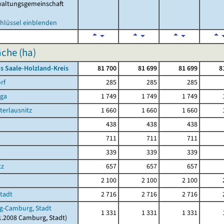
waltungsgemeinschaft
hlüssel einblenden
che (ha)
s Saale-Holzland-Kreis
81 700
81 699
81 699
8
rf
285
285
285
rga
1 749
1 749
1 749
terlausnitz
1 660
1 660
1 660
438
438
438
711
711
711
339
339
339
tz
657
657
657
2 100
2 100
2 100
Stadt
2 716
2 716
2 716
g-Camburg, Stadt
1 331
1 331
1 331
11.2008 Camburg, Stadt)