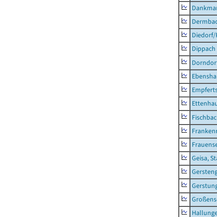
Dankma
Dermba
Diedorf
Dippach
Dorndor
Ebensha
Empfert
Ettenhau
Fischba
Franken
Frauens
Geisa, S
Gersten
Gerstun
Großens
Hallung