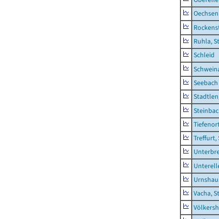
Oechsen
Rockens
Ruhla, S
Schleid
Schwein
Seebach
Stadtlen
Steinba
Tiefenor
Treffurt,
Unterbr
Unterell
Urnshau
Vacha, S
Völkers