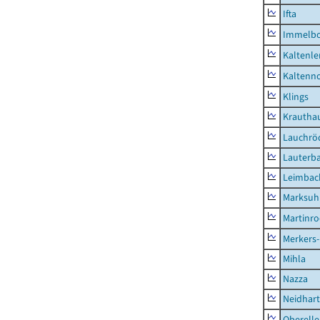
Ifta
Immelb
Kaltenle
Kaltenno
Klings
Krautha
Lauchrö
Lauterb
Leimbac
Marksuh
Martinr
Merkers-
Mihla
Nazza
Neidhar
Oberell