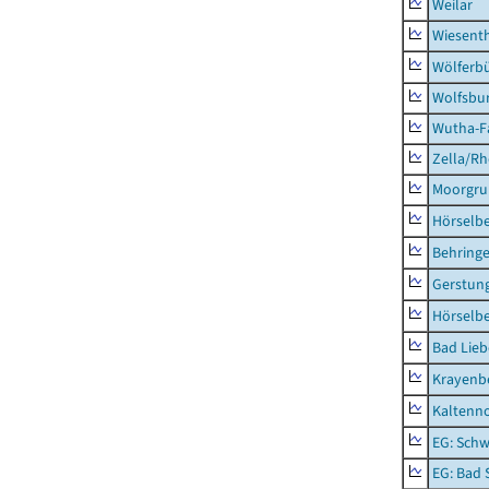
Weilar
Wiesent
Wölferbü
Wolfsbu
Wutha-F
Zella/R
Moorgr
Hörselb
Behring
Gerstun
Hörselbe
Bad Lieb
Krayenb
Kaltenno
EG: Schw
EG: Bad 