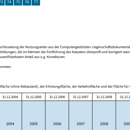
73
74
75
76
77
 Umschlüsselung der Nutzungsarten aus der Computergestützten Liegenschaftsdokument
bbildungen, die im Rahmen der Fortführung des Katasters überprüft und korrigiert we
tifizierbaren Anteil aus o.g. Korrekturen.
tnommen.
fläche (ohne Abbauland), der Erholungsfläche, der Verkehrsfläche und der Fläche für 
31.12.2004
31.12.2005
31.12.2006
31.12.2007
31.12.2008
31.12.
2004
2005
2006
2007
2008
200