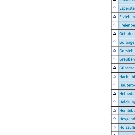
Esperste
Etzleben
Freienbe
Gehofen
Göllinge
Gorsleb
Greußen,
Günsero
Hachelb
Hautero
Helbedü
Heldrung
Hemleb
Heygend
Holzsuß