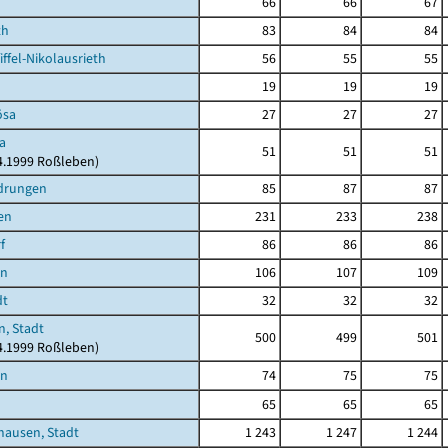
66
66
67
th
83
84
84
ffel-Nikolausrieth
56
55
55
19
19
19
ösa
27
27
27
a
51
51
51
04.1999 Roßleben)
drungen
85
87
87
en
231
233
238
f
86
86
86
en
106
107
109
dt
32
32
32
, Stadt
500
499
501
04.1999 Roßleben)
en
74
75
75
65
65
65
hausen, Stadt
1 243
1 247
1 244