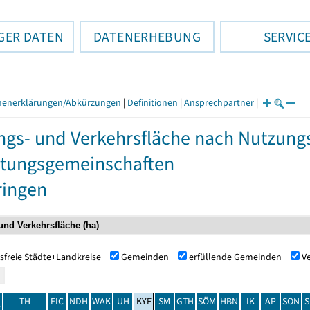
GER DATEN
DATENERHEBUNG
SERVIC
henerklärungen/Abkürzungen
|
Definitionen
|
Ansprechpartner
|
ngs- und Verkehrsfläche nach Nutzun
tungsgemeinschaften
ringen
sfreie Städte+Landkreise
Gemeinden
erfüllende Gemeinden
V
TH
EIC
NDH
WAK
UH
KYF
SM
GTH
SÖM
HBN
IK
AP
SON
S
t