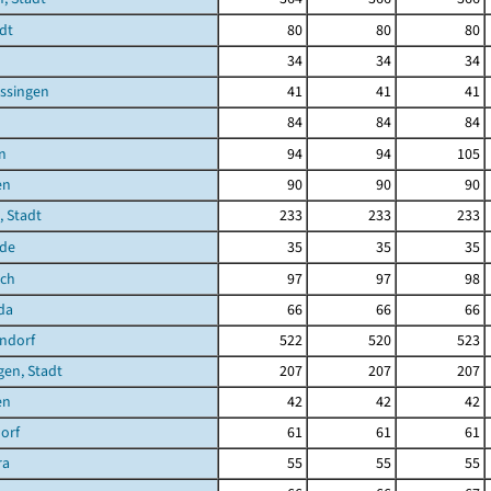
dt
80
80
80
34
34
34
ssingen
41
41
41
84
84
84
n
94
94
105
en
90
90
90
 Stadt
233
233
233
de
35
35
35
ich
97
97
98
da
66
66
66
ndorf
522
520
523
en, Stadt
207
207
207
en
42
42
42
orf
61
61
61
ra
55
55
55