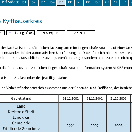
Krf.Städte
61
62
63
64
65
66
67
68
69
70
71
72
s Kyffhäuserkreis
rt der Nachweis der tatsächlichen Nutzungsarten im Liegenschaftskataster auf einer
it entstanden bei der automatischen Überführung der Daten fachlich nicht korrekte A
nicht nur aus tatsächlichen Nutzungsartenänderungen sondern auch zu einem nicht quan
 die Daten aus dem Amtlichen Liegenschaftskataster-Informationssystem ALKIS® en
kt ist der 31. Dezember des jeweiligen Jahres.
und Verkehrsfläche setzt sich zusammen aus der Gebäude- und Freifläche, der Betriebs
Gebietsstand
31.12.2002
31.12.2002
31.12.2003
Land
Kreisfreie Stadt
Landkreis
Gemeinde
2001
2002
2003
Erfüllende Gemeinde