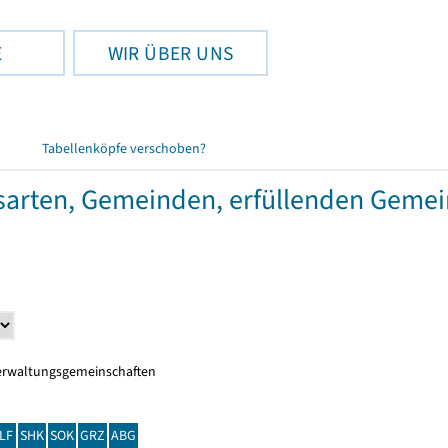
E
WIR ÜBER UNS
Tabellenköpfe verschoben?
gsarten, Gemeinden, erfüllenden Geme
erwaltungsgemeinschaften
LF
SHK
SOK
GRZ
ABG