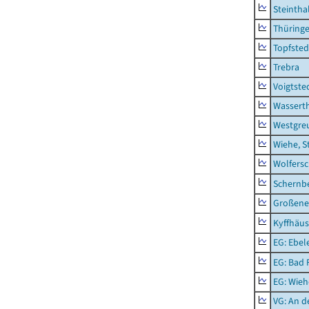
Steintha
Thüring
Topfsted
Trebra
Voigtste
Wassert
Westgre
Wiehe, S
Wolfers
Schernb
Großeneh
Kyffhäus
EG: Ebel
EG: Bad 
EG: Wieh
VG: An 