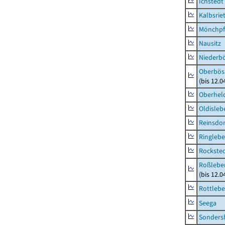
Ichstedt
Kalbsrie
Mönchpfi
Nausitz
Niederb
Oberbös
(bis 12.
Oberhel
Oldisleb
Reinsdor
Ringleb
Rockste
Roßleben
(bis 12.
Rottleb
Seega
Sonders