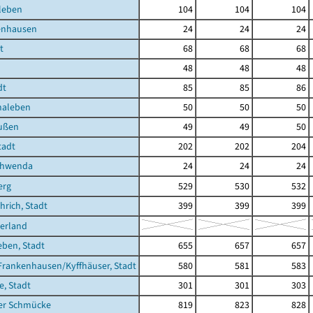
leben
104
104
104
enhausen
24
24
24
t
68
68
68
48
48
48
dt
85
85
86
haleben
50
50
50
ußen
49
49
50
tadt
202
202
204
chwenda
24
24
24
erg
529
530
532
rich, Stadt
399
399
399
erland
eben, Stadt
655
657
657
Frankenhausen/Kyffhäuser, Stadt
580
581
583
e, Stadt
301
301
303
der Schmücke
819
823
828