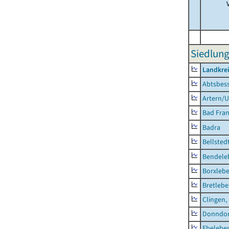
Siedlung
Landkrei
Abtsbes
Artern/U
Bad Fran
Badra
Bellsted
Bendele
Borxleb
Bretleb
Clingen,
Donndor
Ebeleben