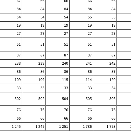
67
66
66
66
66
84
84
84
84
84
54
54
54
55
55
19
19
19
19
19
27
27
27
27
27
51
51
51
51
51
87
87
87
87
87
238
239
240
241
242
86
86
86
86
87
109
109
115
114
120
33
33
33
33
34
502
502
504
505
506
76
76
76
76
76
66
66
66
66
66
1 245
1 249
1 251
1 786
1 793