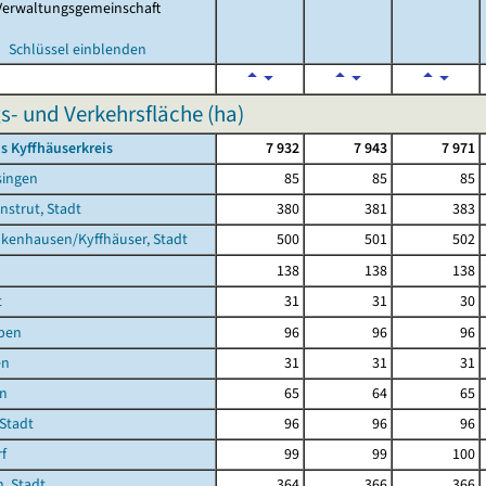
Verwaltungsgemeinschaft
Schlüssel einblenden
s- und Verkehrsfläche (ha)
s Kyffhäuserkreis
7 932
7 943
7 971
singen
85
85
85
nstrut, Stadt
380
381
383
kenhausen/Kyffhäuser, Stadt
500
501
502
138
138
138
t
31
31
30
ben
96
96
96
en
31
31
31
en
65
64
65
 Stadt
96
96
96
f
99
99
100
, Stadt
364
366
366