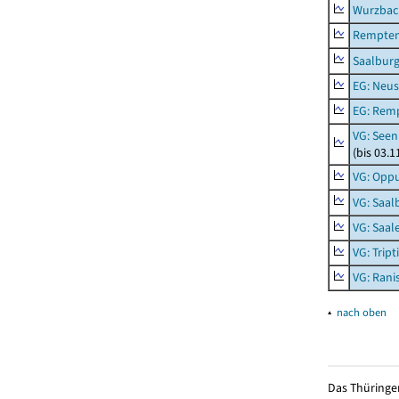
Wurzbach
Rempten
Saalburg
EG: Neus
EG: Rem
VG: Seen
(bis 03.
VG: Opp
VG: Saal
VG: Saal
VG: Tript
VG: Rani
▴
nach oben
Das Thüringer