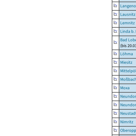
Langeno
Lausnitz
Lemnitz
Linda b.
Bad Lobe
(bis 20.
Löhma
Miesitz
Mittelpöl
Moßbac
Moxa
Neundorf
Neundorf
Neustadt
Nimritz
Oberopp