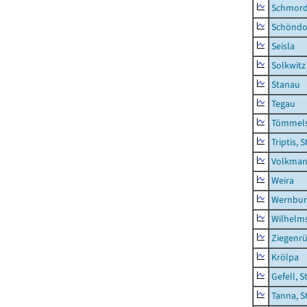
Schmor
Schöndo
Seisla
Solkwitz
Stanau
Tegau
Tömmels
Triptis, 
Volkman
Weira
Wernbur
Wilhelm
Ziegenrü
Krölpa
Gefell, S
Tanna, S