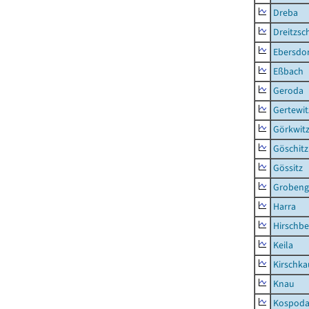
Dreba
Dreitzsc
Ebersdo
Eßbach
Geroda
Gertewit
Görkwit
Göschitz
Gössitz
Grobeng
Harra
Hirschbe
Keila
Kirschka
Knau
Kospod