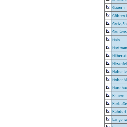
Gauern
Göhren-
Greiz, St
Großens
Hain
Hartman
Hilbersd
Hirschfe
Hohenle
Hohenöl
Hundha
Kauern
Korbuß
Kühdorf
Langenw