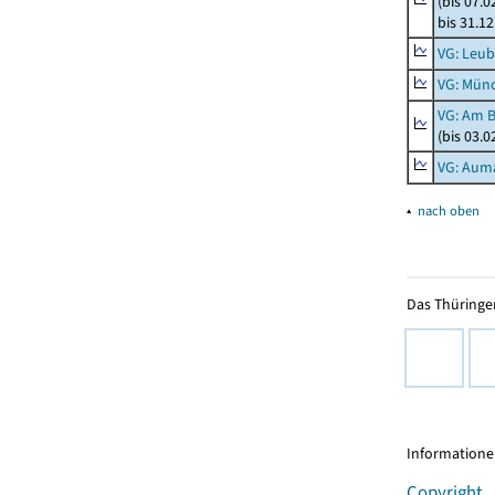
(bis 07.
bis 31.1
VG: Leub
VG: Mün
VG: Am 
(bis 03.
VG: Aum
▴
nach oben
Das Thüringer
Informationen
Copyright