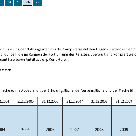
73
74
75
76
77
 Umschlüsselung der Nutzungsarten aus der Computergestützten Liegenschaftsdokument
bbildungen, die im Rahmen der Fortführung des Katasters überprüft und korrigiert we
tifizierbaren Anteil aus o.g. Korrekturen.
tnommen.
fläche (ohne Abbauland), der Erholungsfläche, der Verkehrsfläche und der Fläche für 
2.2004
31.12.2005
31.12.2006
31.12.2007
31.12.2008
31.12.2009
004
2005
2006
2007
2008
2009