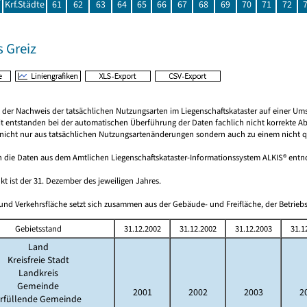
Krf.Städte
61
62
63
64
65
66
67
68
69
70
71
72
 Greiz
rt der Nachweis der tatsächlichen Nutzungsarten im Liegenschaftskataster auf einer
it entstanden bei der automatischen Überführung der Daten fachlich nicht korrekte A
nicht nur aus tatsächlichen Nutzungsartenänderungen sondern auch zu einem nicht quan
 die Daten aus dem Amtlichen Liegenschaftskataster-Informationssystem ALKIS® en
kt ist der 31. Dezember des jeweiligen Jahres.
und Verkehrsfläche setzt sich zusammen aus der Gebäude- und Freifläche, der Betriebs
Gebietsstand
31.12.2002
31.12.2002
31.12.2003
31.1
Land
Kreisfreie Stadt
Landkreis
Gemeinde
2001
2002
2003
2
rfüllende Gemeinde