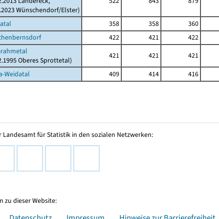
02.2013 Ländereck,
522
843
879
2.2023 Wünschendorf/Elster)
atal
358
358
360
chenbernsdorf
422
421
422
Brahmetal
421
421
421
02.1995 Oberes Sprottetal)
a-Weidatal
409
414
416
 Landesamt für Statistik in den sozialen Netzwerken:
 zu dieser Website:
Datenschutz
Impressum
Hinweise zur Barrierefreiheit