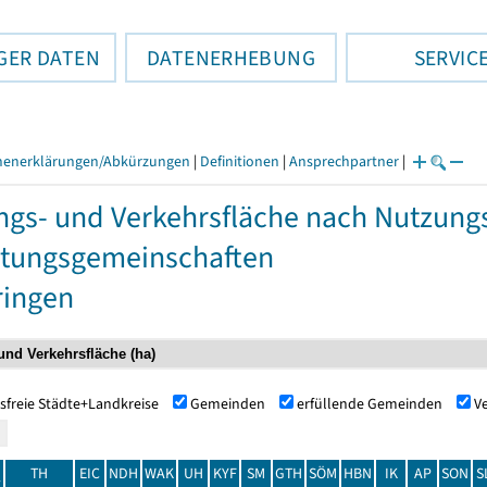
GER DATEN
DATENERHEBUNG
SERVIC
henerklärungen/Abkürzungen
|
Definitionen
|
Ansprechpartner
|
ngs- und Verkehrsfläche nach Nutzun
tungsgemeinschaften
ringen
sfreie Städte+Landkreise
Gemeinden
erfüllende Gemeinden
V
TH
EIC
NDH
WAK
UH
KYF
SM
GTH
SÖM
HBN
IK
AP
SON
S
t