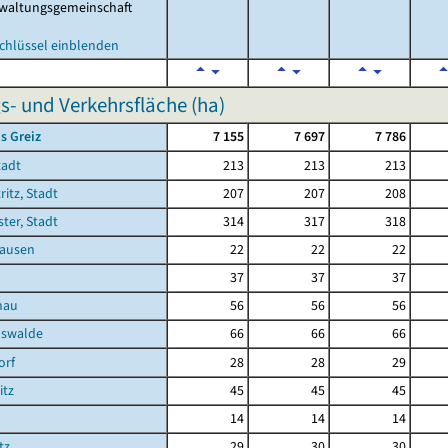
waltungsgemeinschaft
chlüssel einblenden
s- und Verkehrsfläche (ha)
s Greiz
7 155
7 697
7 786
tadt
213
213
213
ritz, Stadt
207
207
208
ster, Stadt
314
317
318
ausen
22
22
22
37
37
37
nau
56
56
56
hswalde
66
66
66
orf
28
28
29
itz
45
45
45
14
14
14
tz
29
30
30