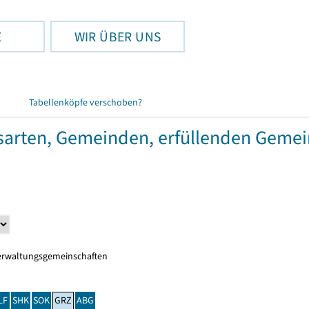
E
WIR ÜBER UNS
Tabellenköpfe verschoben?
gsarten, Gemeinden, erfüllenden Geme
erwaltungsgemeinschaften
LF
SHK
SOK
GRZ
ABG