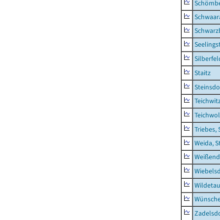
Schömb
Schwaar
Schwarz
Seelings
Silberfel
Staitz
Steinsdo
Teichwit
Teichwo
Triebes, 
Weida, S
Weißend
Wiebelsd
Wildeta
Wünsche
Zadelsdo