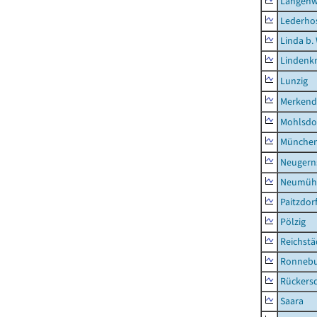
Langenw
Lederho
Linda b.
Lindenk
Lunzig
Merkend
Mohlsdo
München
Neugern
Neumühl
Paitzdor
Pölzig
Reichstä
Ronnebu
Rückers
Saara