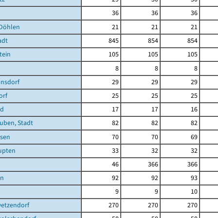
36
36
36
Döhlen
21
21
21
adt
845
854
854
tein
105
105
105
8
8
8
nsdorf
29
29
29
orf
25
25
25
ld
17
17
16
uben, Stadt
82
82
82
sen
70
70
69
upten
33
32
32
46
366
366
en
92
92
93
9
9
10
etzendorf
270
270
270