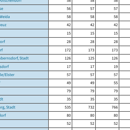
olschendorf
58
58
58
se
56
57
57
 Weida
58
58
58
reuz
42
42
42
15
15
15
orf
28
28
28
rf
172
173
173
bernsdorf, Stadt
126
125
126
sdorf
17
17
19
e/Elster
57
57
57
f
49
49
55
79
79
79
dt
35
35
35
rg, Stadt
535
732
766
dorf
80
80
80
52
52
52