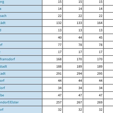
erg
15
15
15
a
14
14
14
bach
22
22
22
tädt
132
133
164
d
13
13
13
40
44
45
rf
77
78
78
z
17
17
17
lframsdorf
168
170
170
Stadt
188
189
189
tadt
291
294
295
orf
44
44
44
orf
34
34
34
ube
47
47
47
ndorf/Elster
257
267
269
rf
32
32
32