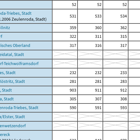
52
52
52
da-Triebes, Stadt
531
533
534
01.2006 Zeulenroda, Stadt)
llnitz
359
360
362
rf
322
311
315
isches Oberland
317
316
317
datal, Stadt
f-Teichwolframsdorf
es, Stadt
232
232
233
östritz, Stadt
281
281
283
, Stadt
903
911
912
a, Stadt
305
307
308
enroda-Triebes, Stadt
590
591
593
/Elster, Stadt
genwetzendorf
ereck