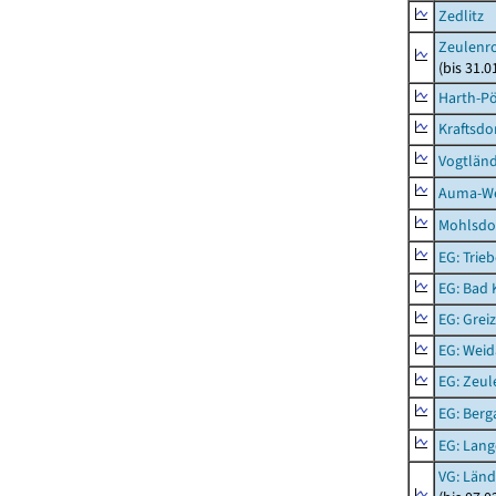
Zedlitz
Zeulenro
(bis 31.
Harth-Pö
Kraftsdo
Vogtländ
Auma-Wei
Mohlsdor
EG: Trieb
EG: Bad K
EG: Greiz
EG: Weid
EG: Zeul
EG: Berga
EG: Lan
VG: Länd