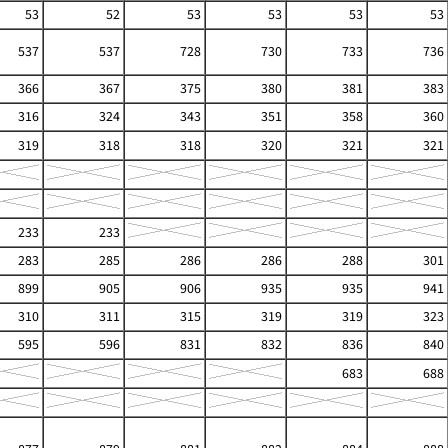
53
52
53
53
53
53
537
537
728
730
733
736
366
367
375
380
381
383
316
324
343
351
358
360
319
318
318
320
321
321
233
233
283
285
286
286
288
301
899
905
906
935
935
941
310
311
315
319
319
323
595
596
831
832
836
840
683
688