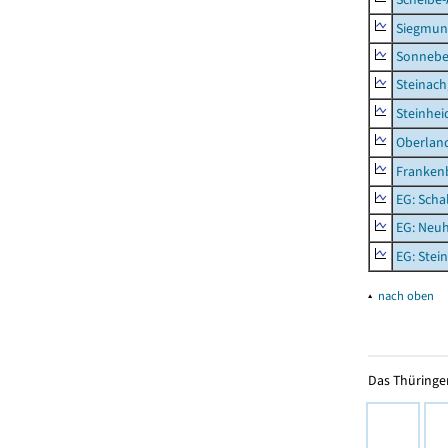
Siegmun
Sonneber
Steinach
Steinhei
Oberlan
Frankenb
EG: Scha
EG: Neu
EG: Stei
▴
nach oben
Das Thüringer