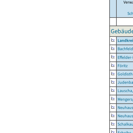
Verw
Sc
Gebäude-
Landkre
Bachfeld
Effelder
Föritz
Goldisth
Judenb
Lauscha,
Mengers
Neuhaus
Neuhaus-
Schalkau
Scheibe-