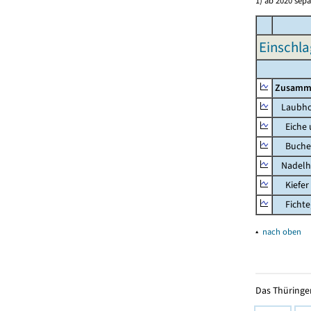
1) ab 2020 sepa
Einschla
Zusamm
Laubho
Eiche u
Buche u
Nadelh
Kiefer 
Fichte, 
▴
nach oben
Das Thüringer