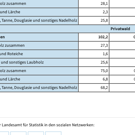
olz zusammen
28,1
und Lärche
2,3
Tanne, Douglasie und sonstiges Nadelholz
25,8
Privatwald
en
102,2
lz zusammen
27,3
nd Roteiche
1,6
nd sonstiges Laubholz
25,6
olz zusammen
75,0
und Lärche
6,8
Tanne, Douglasie und sonstiges Nadelholz
68,2
 Landesamt für Statistik in den sozialen Netzwerken: