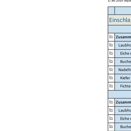
1) ab 2020 sepa
Einschla
Zusamm
Laubho
Eiche u
Buche u
Nadelh
Kiefer 
Fichte, 
Zusamm
Laubho
Eiche u
Buche u