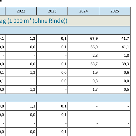
en
2022
2023
2024
2025
ag (1 000 m³ (ohne Rinde))
0,1
1,3
0,1
67,9
41,7
0,0
0,0
0,1
66,0
41,1
-
-
-
2,3
1,8
0,0
0,0
0,1
63,7
39,3
0,1
1,3
0,0
1,9
0,6
0,1
-
0,0
0,3
0,0
0,0
1,3
-
1,7
0,5
0,0
1,3
0,1
-
-
0,0
0,0
0,1
-
-
-
-
-
-
-
0,0
0,0
0,1
-
-