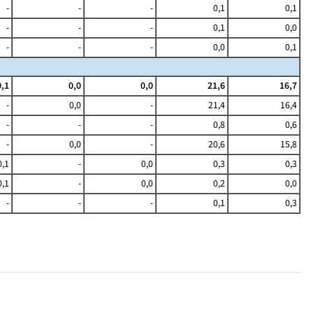
-
-
-
0,1
0,1
-
-
-
0,1
0,0
-
-
-
0,0
0,1
0,1
0,0
0,0
21,6
16,7
-
0,0
-
21,4
16,4
-
-
-
0,8
0,6
-
0,0
-
20,6
15,8
0,1
-
0,0
0,3
0,3
0,1
-
0,0
0,2
0,0
-
-
-
0,1
0,3