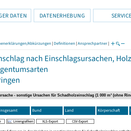
GER DATEN
DATENERHEBUNG
SERVIC
henerklärungen/Abkürzungen
|
Definitionen
|
Ansprechpartner
|
nschlag nach Einschlagsursachen, Ho
igentumsarten
ringen
Insgesamt
Bund
Land
Körperschaft