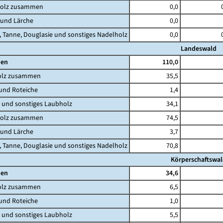
olz zusammen
0,0
und Lärche
0,0
Tanne, Douglasie und sonstiges Nadelholz
0,0
Landeswald
en
110,0
lz zusammen
35,5
nd Roteiche
1,4
nd sonstiges Laubholz
34,1
olz zusammen
74,5
und Lärche
3,7
Tanne, Douglasie und sonstiges Nadelholz
70,8
Körperschaftswa
en
34,6
lz zusammen
6,5
nd Roteiche
1,0
nd sonstiges Laubholz
5,5