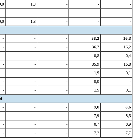
0,0
1,3
-
-
-
-
-
-
-
-
0,0
1,3
-
-
-
-
-
-
38,2
16,3
-
-
-
36,7
16,2
-
-
-
0,8
0,4
-
-
-
35,9
15,8
-
-
-
1,5
0,1
-
-
-
0,0
-
-
-
-
1,5
0,1
ld
-
-
-
8,0
8,6
-
-
-
7,9
8,5
-
-
-
0,7
0,9
-
-
-
7,2
7,7