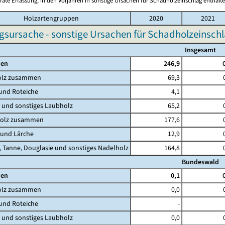
rate Erfassung, in den Vorjahren in sonstige Ursachen für Schadholzeinschlag enthalt
Holzartengruppen
2020
2021
gsursache - sonstige Ursachen für Schadholzeinschl
Insgesamt
en
246,9
lz zusammen
69,3
nd Roteiche
4,1
nd sonstiges Laubholz
65,2
olz zusammen
177,6
und Lärche
12,9
Tanne, Douglasie und sonstiges Nadelholz
164,8
Bundeswald
en
0,1
lz zusammen
0,0
nd Roteiche
-
nd sonstiges Laubholz
0,0