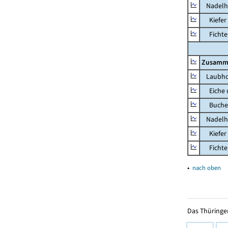
Nadelh
Kiefer 
Fichte, 
Zusamm
Laubho
Eiche u
Buche u
Nadelh
Kiefer 
Fichte, 
▴
nach oben
Das Thüringer