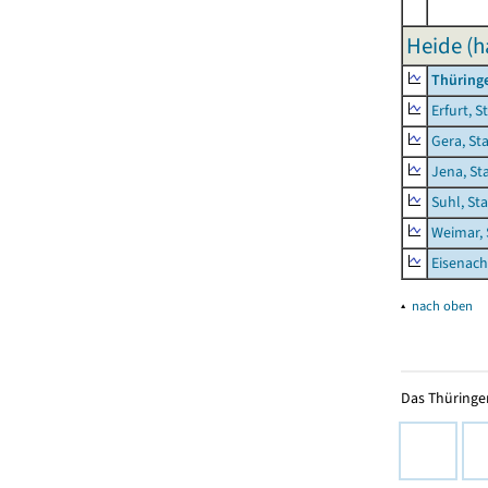
Heide (h
Thüring
Erfurt, S
Gera, St
Jena, St
Suhl, St
Weimar, 
Eisenach
▴
nach oben
Das Thüringer