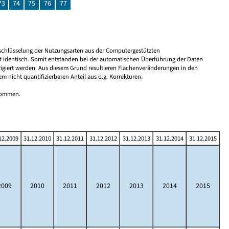
73
74
75
76
77
Umschlüsselung der Nutzungsarten aus der Computergestützten
 identisch. Somit entstanden bei der automatischen Überführung der Daten
rigiert werden. Aus diesem Grund resultieren Flächenveränderungen in den
nicht quantifizierbaren Anteil aus o.g. Korrekturen.
tnommen.
12.2009
31.12.2010
31.12.2011
31.12.2012
31.12.2013
31.12.2014
31.12.2015
2009
2010
2011
2012
2013
2014
2015