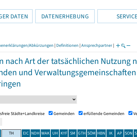
GER DATEN
DATENERHEBUNG
SERVIC
henerklärungen/Abkürzungen
|
Definitionen
|
Ansprechpartner
|
n nach Art der tatsächlichen Nutzung 
nden und Verwaltungsgemeinschaften
ringen
sfreie Städte+Landkreise
Gemeinden
erfüllende Gemeinden
V
TH
EIC
NDH
WAK
UH
KYF
SM
GTH
SÖM
HBN
IK
AP
SON
S
t