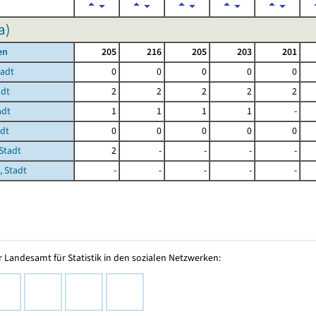
a)
en
205
216
205
203
201
tadt
0
0
0
0
0
adt
2
2
2
2
2
adt
1
1
1
1
-
adt
0
0
0
0
0
Stadt
2
-
-
-
-
, Stadt
-
-
-
-
-
 Landesamt für Statistik in den sozialen Netzwerken: