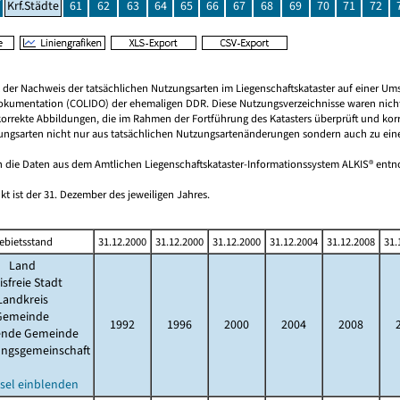
Krf.Städte
61
62
63
64
65
66
67
68
69
70
71
72
rt der Nachweis der tatsächlichen Nutzungsarten im Liegenschaftskataster auf einer 
okumentation (COLIDO) der ehemaligen DDR. Diese Nutzungsverzeichnisse waren nicht
 korrekte Abbildungen, die im Rahmen der Fortführung des Katasters überprüft und kor
ungsarten nicht nur aus tatsächlichen Nutzungsartenänderungen sondern auch zu einem 
 die Daten aus dem Amtlichen Liegenschaftskataster-Informationssystem ALKIS® en
kt ist der 31. Dezember des jeweiligen Jahres.
ebietsstand
31.12.2000
31.12.2000
31.12.2000
31.12.2004
31.12.2008
31.
Land
isfreie Stadt
Landkreis
Gemeinde
1992
1996
2000
2004
2008
lende Gemeinde
ungsgemeinschaft
sel einblenden