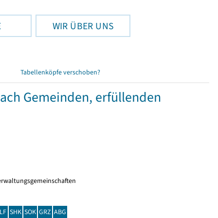
E
WIR ÜBER UNS
Tabellenköpfe verschoben?
nach Gemeinden, erfüllenden
erwaltungsgemeinschaften
LF
SHK
SOK
GRZ
ABG