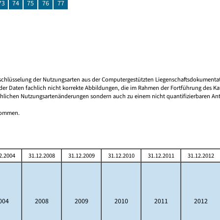
73
74
75
76
77
 Umschlüsselung der Nutzungsarten aus der Computergestützten Liegenschaftsdokument
er Daten fachlich nicht korrekte Abbildungen, die im Rahmen der Fortführung des Kata
hlichen Nutzungsartenänderungen sondern auch zu einem nicht quantifizierbaren Antei
tnommen.
2.2004
31.12.2008
31.12.2009
31.12.2010
31.12.2011
31.12.2012
004
2008
2009
2010
2011
2012