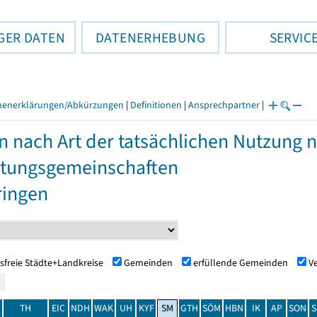
GER DATEN
DATENERHEBUNG
SERVIC
henerklärungen/Abkürzungen
|
Definitionen
|
Ansprechpartner
|
n nach Art der tatsächlichen Nutzung
tungsgemeinschaften
ringen
sfreie Städte+Landkreise
Gemeinden
erfüllende Gemeinden
V
TH
EIC
NDH
WAK
UH
KYF
SM
GTH
SÖM
HBN
IK
AP
SON
S
t