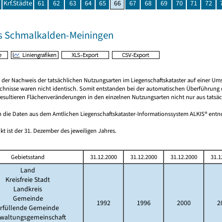
Krf.Städte
61
62
63
64
65
66
67
68
69
70
71
72
s Schmalkalden-Meiningen
rt der Nachweis der tatsächlichen Nutzungsarten im Liegenschaftskataster auf einer
chnisse waren nicht identisch. Somit entstanden bei der automatischen Überführung d
esultieren Flächenveränderungen in den einzelnen Nutzungsarten nicht nur aus tatsäc
 die Daten aus dem Amtlichen Liegenschaftskataster-Informationssystem ALKIS® en
kt ist der 31. Dezember des jeweiligen Jahres.
Gebietsstand
31.12.2000
31.12.2000
31.12.2000
31.1
Land
Kreisfreie Stadt
Landkreis
Gemeinde
1992
1996
2000
2
rfüllende Gemeinde
waltungsgemeinschaft