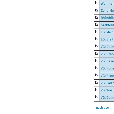
Wolfma
Zella-Me
Rhönbli
Grabfeld
EG: Mein
EG: Brei
VG: Dol
VG: Grab
VG: Hase
VG: Hoh
VG: Renn
VG: Salz
VG: Was
VG: Dolm
▴
nach oben