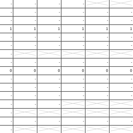
-
-
-
-
-
-
-
-
-
-
-
-
-
-
-
-
1
1
1
1
1
1
-
-
-
-
-
-
-
-
-
-
-
-
-
-
-
-
-
-
-
0
0
0
0
0
0
-
-
-
-
-
-
-
-
-
-
-
-
-
-
-
-
-
-
-
-
-
-
-
-
-
-
-
-
-