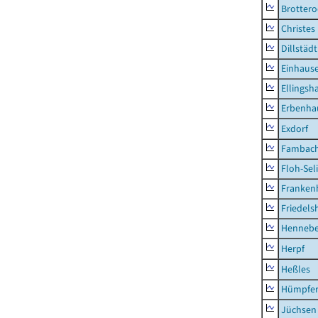
Brottero
Christes
Dillstädt
Einhaus
Ellingsh
Erbenha
Exdorf
Fambac
Floh-Sel
Franken
Friedels
Hennebe
Herpf
Heßles
Hümpfer
Jüchsen