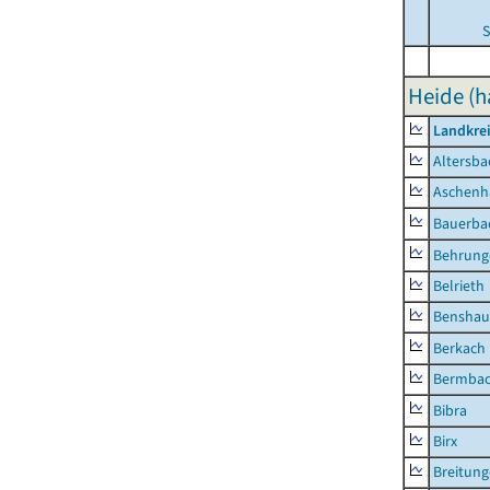
S
Heide (h
Landkre
Altersba
Aschenh
Bauerba
Behrung
Belrieth
Benshau
Berkach
Bermba
Bibra
Birx
Breitun