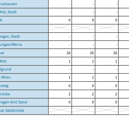
nnshausen
-
-
-
hlis, Stadt
-
-
-
ck
0
0
0
ingen, Stadt
-
-
-
tungen/Werra
-
-
-
mar
26
26
26
feld
1
1
1
lgrund
-
-
-
e Rhön
1
1
1
steig
0
0
0
brücke
2
2
2
ungen-Amt Sand
0
0
0
ar-Salzbrücke