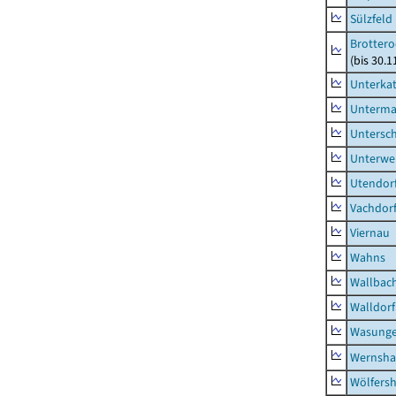
Sülzfeld
Brottero
(bis 30.1
Unterka
Unterma
Untersc
Unterwe
Utendor
Vachdor
Viernau
Wahns
Wallbac
Walldorf
Wasunge
Wernsha
Wölfers