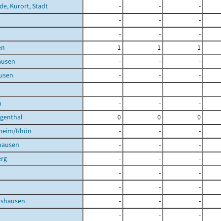
de, Kurort, Stadt
-
-
-
-
-
-
-
-
-
en
1
1
1
ausen
-
-
-
usen
-
-
-
-
-
-
h
-
-
-
igenthal
0
0
0
heim/Rhön
-
-
-
hausen
-
-
-
rg
-
-
-
-
-
-
-
-
-
shausen
-
-
-
-
-
-