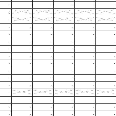
-
-
-
-
-
-
0
-
-
-
-
-
-
-
-
-
-
-
-
-
-
-
-
-
-
-
-
-
-
-
-
-
-
-
-
-
-
-
-
-
-
-
-
-
-
-
-
-
-
-
-
-
-
-
-
-
-
-
-
-
-
-
-
-
-
-
-
-
-
-
-
-
-
-
-
-
-
-
-
-
-