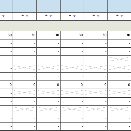
30
30
30
30
30
30
-
-
-
-
-
-
-
-
-
-
-
-
-
-
-
-
-
-
-
-
-
-
-
-
0
0
0
0
0
0
-
-
-
-
-
-
-
-
-
-
-
-
-
-
-
-
-
-
-
-