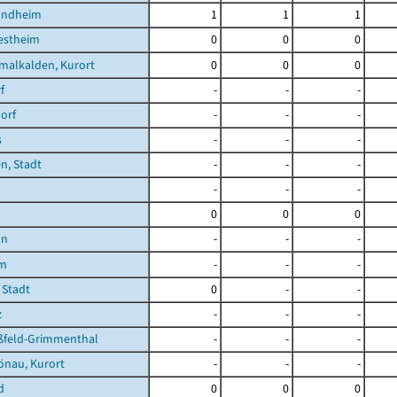
undheim
1
1
1
estheim
0
0
0
malkalden, Kurort
0
0
0
f
-
-
-
orf
-
-
-
s
-
-
-
n, Stadt
-
-
-
-
-
-
0
0
0
nn
-
-
-
im
-
-
-
 Stadt
0
-
-
z
-
-
-
feld-Grimmenthal
-
-
-
önau, Kurort
-
-
-
d
0
0
0