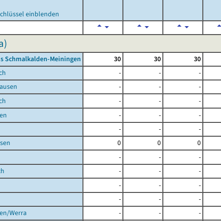
chlüssel einblenden
a)
is Schmalkalden-Meiningen
30
30
30
ch
-
-
-
ausen
-
-
-
ch
-
-
-
en
-
-
-
-
-
-
sen
0
0
0
-
-
-
ch
-
-
-
-
-
-
-
-
-
gen/Werra
-
-
-