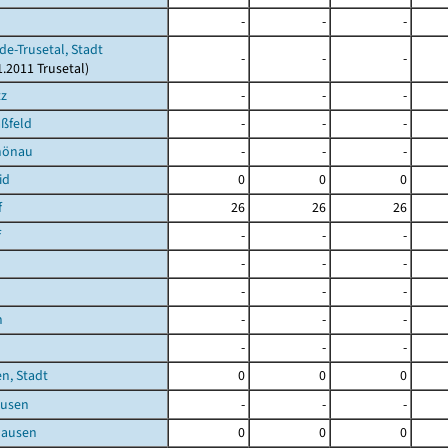
-
-
-
de-Trusetal, Stadt
-
-
-
1.2011 Trusetal)
tz
-
-
-
ßfeld
-
-
-
hönau
-
-
-
id
0
0
0
f
26
26
26
f
-
-
-
-
-
-
-
-
-
h
-
-
-
-
-
-
n, Stadt
0
0
0
usen
-
-
-
hausen
0
0
0