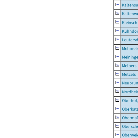
Kaltens
Kaltenw
Kleinsch
Kühndor
Leutersd
Mehmel
Meininge
Melpers
Metzels
Neubru
Nordhe
Oberhof,
Oberkat
Obermaß
Obersch
Oberwei