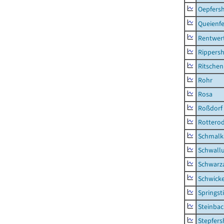
Oepfers
Queienfe
Rentwer
Rippers
Ritsche
Rohr
Rosa
Roßdorf
Rottero
Schmalka
Schwall
Schwarz
Schwick
Springsti
Steinbac
Stepfer