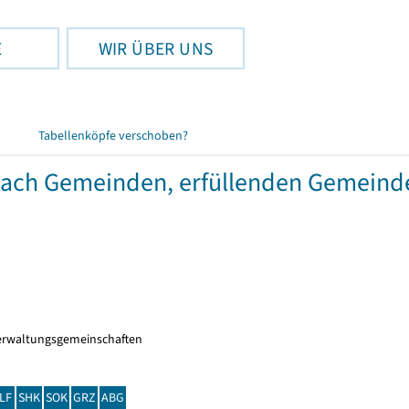
E
WIR ÜBER UNS
Tabellenköpfe verschoben?
 nach Gemeinden, erfüllenden Gemein
erwaltungsgemeinschaften
LF
SHK
SOK
GRZ
ABG