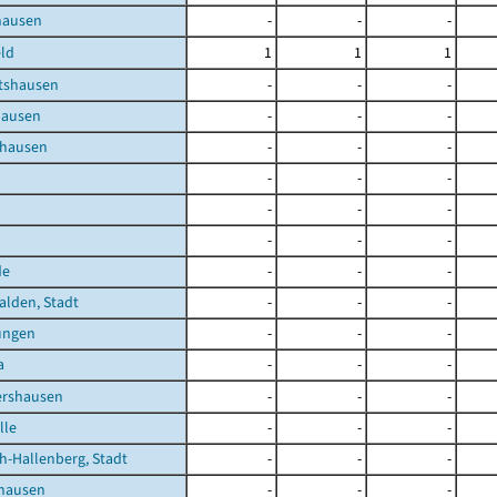
hausen
-
-
-
ld
1
1
1
tshausen
-
-
-
hausen
-
-
-
nhausen
-
-
-
-
-
-
-
-
-
-
-
-
de
-
-
-
lden, Stadt
-
-
-
ungen
-
-
-
a
-
-
-
ershausen
-
-
-
lle
-
-
-
h-Hallenberg, Stadt
-
-
-
shausen
-
-
-