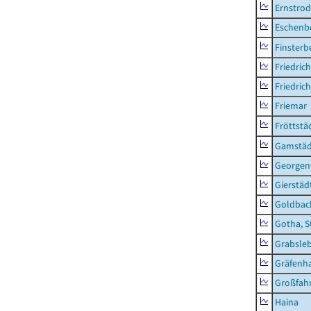
Ernstro
Eschenb
Finsterb
Friedric
Friedric
Friemar
Fröttstä
Gamstäd
Georgent
Gierstäd
Goldbac
Gotha, S
Grabsle
Gräfenh
Großfah
Haina