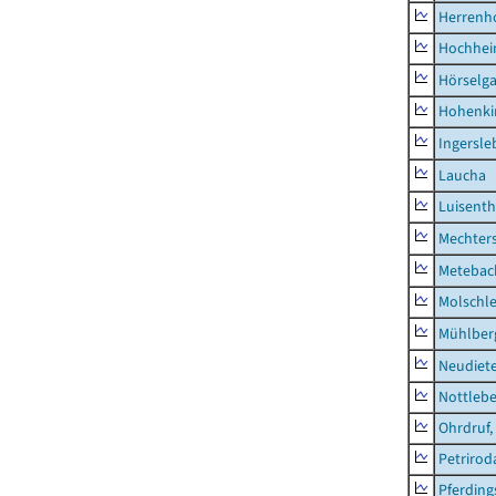
Herrenh
Hochhe
Hörselg
Hohenki
Ingersle
Laucha
Luisenth
Mechter
Metebac
Molschl
Mühlber
Neudiet
Nottleb
Ohrdruf,
Petrirod
Pferding