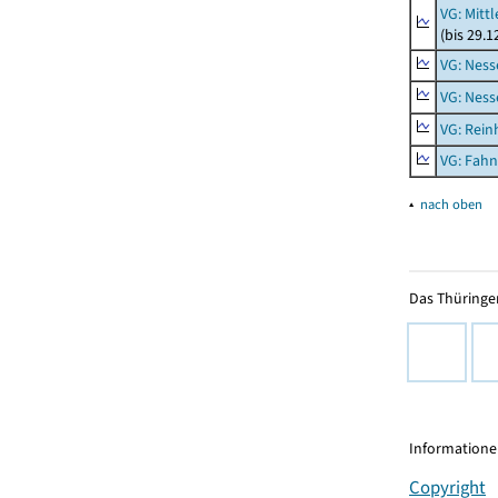
VG: Mitt
(bis 29.
VG: Nes
VG: Nes
VG: Rei
VG: Fah
▴
nach oben
Das Thüringer
Informationen
Copyright