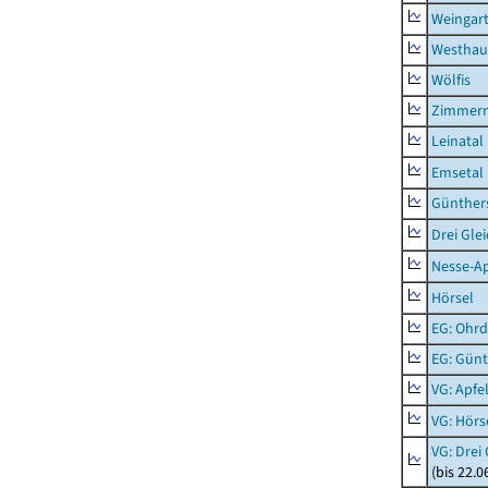
Weingar
Westhau
Wölfis
Zimmern
Leinatal
Emsetal
Günther
Drei Gle
Nesse-Ap
Hörsel
EG: Ohrd
EG: Gün
VG: Apfe
VG: Hörs
VG: Drei
(bis 22.