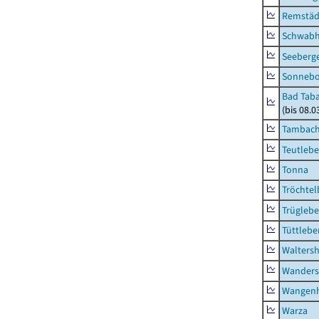
Remstäd
Schwab
Seeberg
Sonneb
Bad Taba
(bis 08.
Tambach-
Teutleb
Tonna
Tröchtel
Trügleb
Tüttlebe
Waltersh
Wanders
Wangen
Warza