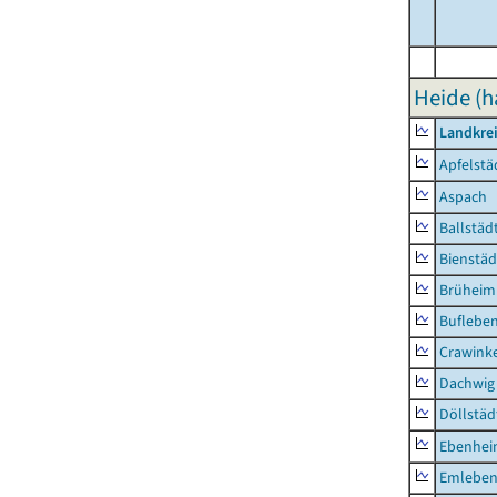
Heide (h
Landkre
Apfelstä
Aspach
Ballstäd
Bienstäd
Brüheim
Buflebe
Crawink
Dachwig
Döllstäd
Ebenhe
Emlebe