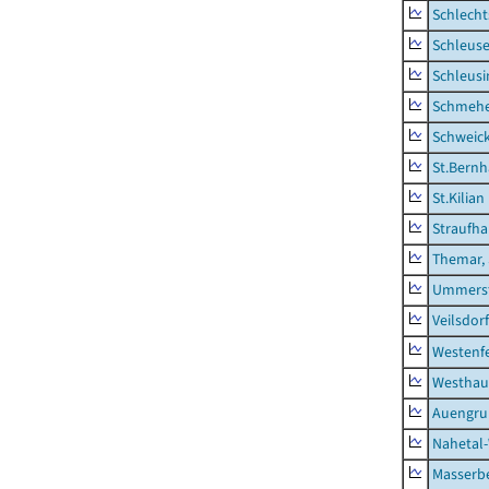
Schlecht
Schleus
Schleusi
Schmeh
Schweic
St.Bernh
St.Kilian
Straufha
Themar, 
Ummerst
Veilsdorf
Westenf
Westhau
Auengr
Nahetal
Masserb