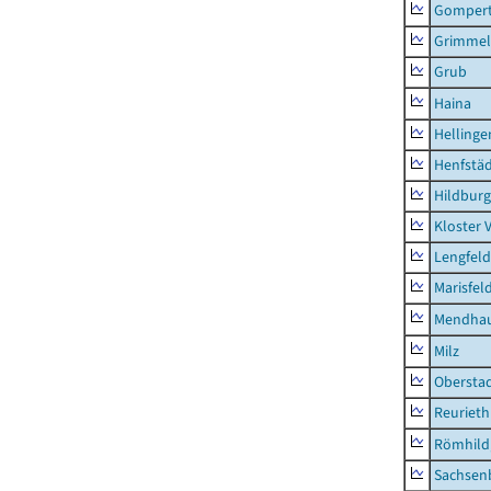
Gompert
Grimmel
Grub
Haina
Hellinge
Henfstä
Hildburg
Kloster 
Lengfeld
Marisfel
Mendha
Milz
Obersta
Reurieth
Römhild,
Sachsen