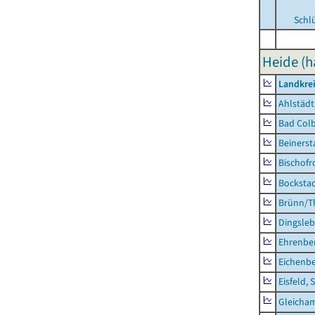
Schl
Heide (h
Landkre
Ahlstädt
Bad Colb
Beinerst
Bischofr
Bocksta
Brünn/T
Dingsle
Ehrenbe
Eichenb
Eisfeld, 
Gleicha