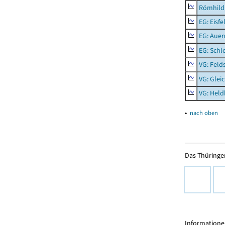
Römhild,
EG: Eisfe
EG: Aue
EG: Schl
VG: Feld
VG: Glei
VG: Held
▴
nach oben
Das Thüringer
Informationen