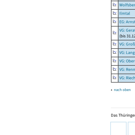
Wolfsbe
Ilmtal
EG: Arns
VG: Gera
(bis 31.1
VG: Gro
VG: Lang
VG: Ober
VG: Renn
VG: Riec
▴
nach oben
Das Thüringer