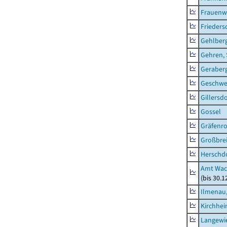
Frauenw
Frieders
Gehlber
Gehren, 
Geraber
Geschw
Gillersdo
Gossel
Gräfenr
Großbrei
Herschd
Amt Wac
(bis 30.
Ilmenau,
Kirchhe
Langewie