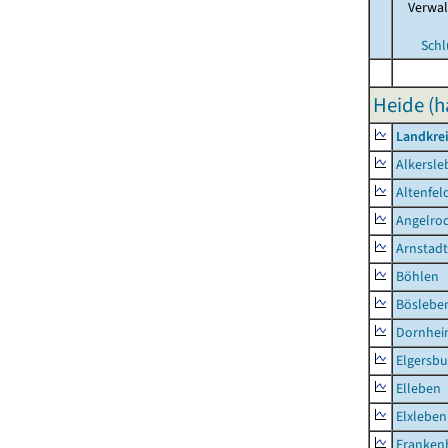
Verwa
Schl
Heide (h
Landkrei
Alkersle
Altenfel
Angelro
Arnstadt
Böhlen
Böslebe
Dornhe
Elgersbu
Elleben
Elxleben
Franken