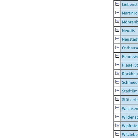
Liebenst
Martinr
Möhren
Neusiß
Neustad
Osthaus
Pennewi
Plaue, S
Rockhau
Schmied
Stadtilm
Stützer
Wachsen
Wildensp
Wipfrata
Witzleb