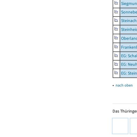
Siegmun
Sonneber
Steinach
Steinhei
Oberlan
Frankenb
EG: Scha
EG: Neu
EG: Stei
▴
nach oben
Das Thüringer