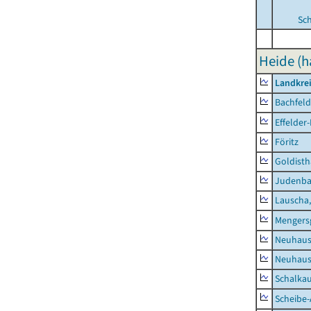
Sc
Heide (h
Landkre
Bachfeld
Effelder
Föritz
Goldisth
Judenb
Lauscha,
Mengers
Neuhaus
Neuhaus-
Schalkau
Scheibe-