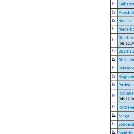
Kalbsrie
Mönchpfi
Nausitz
Niederb
Oberbös
(bis 12.
Oberhel
Oldisleb
Reinsdor
Ringleb
Rockste
Roßleben
(bis 12.
Rottleb
Seega
Sonders
Steintha