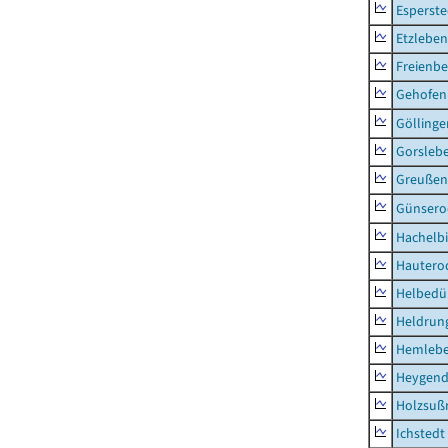
Esperste
Etzleben
Freienbe
Gehofen
Göllinge
Gorsleb
Greußen,
Günsero
Hachelb
Hautero
Helbedü
Heldrung
Hemleb
Heygend
Holzsuß
Ichstedt