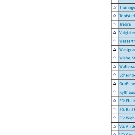
Thüring
Topfsted
Trebra
Voigtste
Wassert
Westgre
Wiehe, S
Wolfers
Schernb
Großeneh
Kyffhäus
EG: Ebel
EG: Bad 
EG: Wieh
VG: An 
VG: Gre