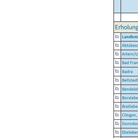
Erholung
Landkrei
Abtsbes
Artern/U
Bad Fran
Badra
Bellsted
Bendele
Borxleb
Bretleb
Clingen,
Donndor
Ebeleben