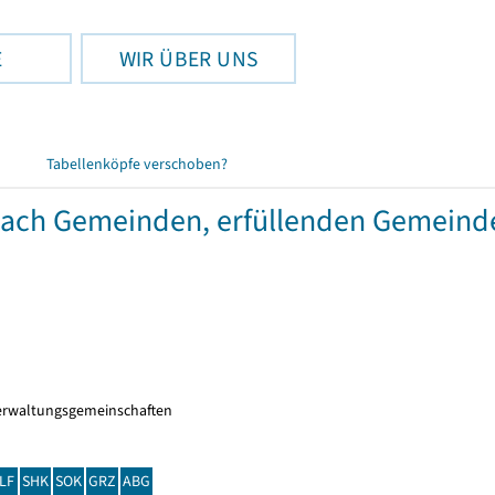
E
WIR ÜBER UNS
Tabellenköpfe verschoben?
 nach Gemeinden, erfüllenden Gemein
erwaltungsgemeinschaften
LF
SHK
SOK
GRZ
ABG