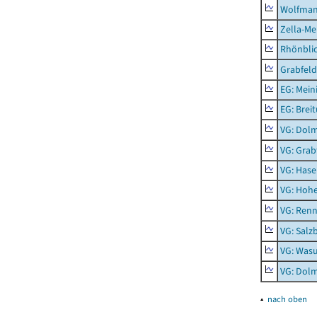
Wolfma
Zella-Me
Rhönbli
Grabfeld
EG: Mein
EG: Brei
VG: Dol
VG: Grab
VG: Hase
VG: Hoh
VG: Renn
VG: Salz
VG: Was
VG: Dolm
▴
nach oben