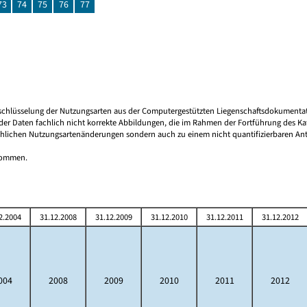
73
74
75
76
77
 Umschlüsselung der Nutzungsarten aus der Computergestützten Liegenschaftsdokument
er Daten fachlich nicht korrekte Abbildungen, die im Rahmen der Fortführung des Kata
hlichen Nutzungsartenänderungen sondern auch zu einem nicht quantifizierbaren Antei
tnommen.
2.2004
31.12.2008
31.12.2009
31.12.2010
31.12.2011
31.12.2012
004
2008
2009
2010
2011
2012