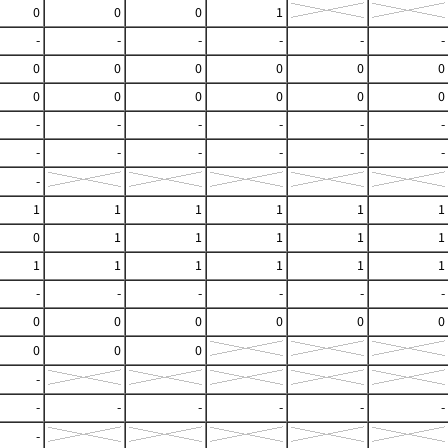
0
0
0
1
-
-
-
-
-
-
0
0
0
0
0
0
0
0
0
0
0
0
-
-
-
-
-
-
-
-
-
-
-
-
-
1
1
1
1
1
1
0
1
1
1
1
1
1
1
1
1
1
1
-
-
-
-
-
-
0
0
0
0
0
0
0
0
0
-
-
-
-
-
-
-
-