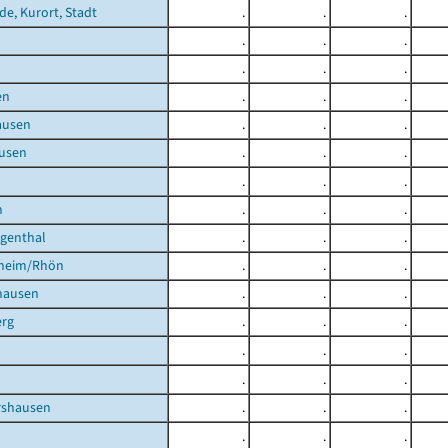
de, Kurort, Stadt
.
.
.
.
.
.
.
.
.
en
.
.
.
ausen
.
.
.
usen
.
.
.
.
.
.
h
.
.
.
igenthal
.
.
.
heim/Rhön
.
.
.
hausen
.
.
.
rg
.
.
.
.
.
.
.
.
.
shausen
.
.
.
.
.
.