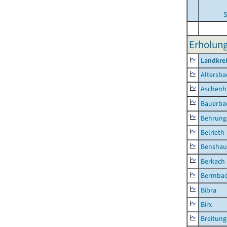
S
Erholung
Landkre
Altersba
Aschenh
Bauerba
Behrung
Belrieth
Benshau
Berkach
Bermba
Bibra
Birx
Breitun