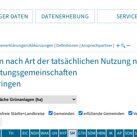
GER DATEN
DATENERHEBUNG
SERVIC
henerklärungen/Abkürzungen
|
Definitionen
|
Ansprechpartner
|
n nach Art der tatsächlichen Nutzung
tungsgemeinschaften
ringen
sfreie Städte+Landkreise
Gemeinden
erfüllende Gemeinden
V
TH
EIC
NDH
WAK
UH
KYF
SM
GTH
SÖM
HBN
IK
AP
SON
S
t