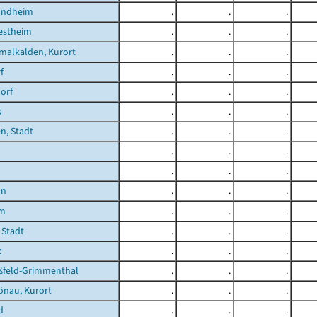
undheim
.
.
.
estheim
.
.
.
malkalden, Kurort
.
.
.
f
.
.
.
orf
.
.
.
s
.
.
.
n, Stadt
.
.
.
.
.
.
.
.
.
nn
.
.
.
im
.
.
.
 Stadt
.
.
.
z
.
.
.
feld-Grimmenthal
.
.
.
önau, Kurort
.
.
.
d
.
.
.