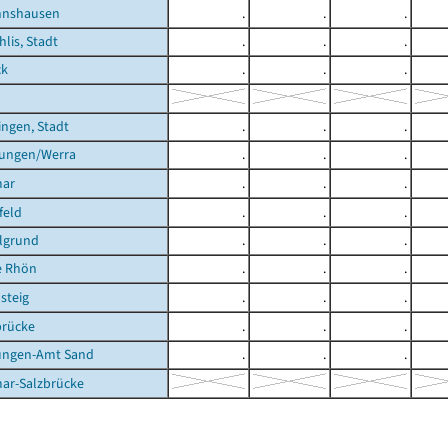
nnshausen
.
.
.
hlis, Stadt
.
.
.
ck
.
.
.
ingen, Stadt
.
.
.
tungen/Werra
.
.
.
mar
.
.
.
feld
.
.
.
lgrund
.
.
.
e Rhön
.
.
.
steig
.
.
.
brücke
.
.
.
ungen-Amt Sand
.
.
.
ar-Salzbrücke