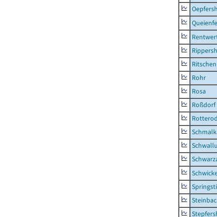
Oepfers
Queienfe
Rentwer
Rippers
Ritsche
Rohr
Rosa
Roßdorf
Rottero
Schmalka
Schwall
Schwarz
Schwick
Springsti
Steinbac
Stepfer