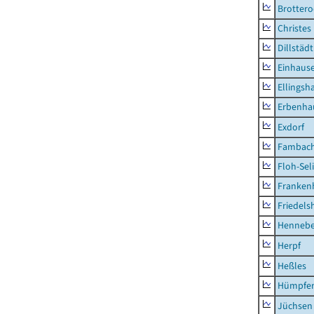
Brottero
Christes
Dillstädt
Einhaus
Ellingsh
Erbenha
Exdorf
Fambac
Floh-Sel
Franken
Friedels
Hennebe
Herpf
Heßles
Hümpfer
Jüchsen