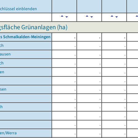
chlüssel einblenden
sfläche Grünanlagen (ha)
is Schmalkalden-Meiningen
.
.
.
ch
.
.
.
ausen
.
.
.
ch
.
.
.
en
.
.
.
.
.
.
sen
.
.
.
.
.
.
ch
.
.
.
.
.
.
.
.
.
gen/Werra
.
.
.