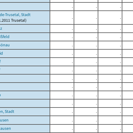
.
.
.
de-Trusetal, Stadt
.
.
.
1.2011 Trusetal)
tz
.
.
.
ßfeld
.
.
.
hönau
.
.
.
id
.
.
.
f
.
.
.
f
.
.
.
.
.
.
.
.
.
h
.
.
.
.
.
.
n, Stadt
.
.
.
usen
.
.
.
hausen
.
.
.