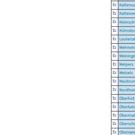
Kaltens
Kaltenw
Kleinsch
Kühndor
Leutersd
Mehmel
Meininge
Melpers
Metzels
Neubru
Nordhe
Oberhof,
Oberkat
Obermaß
Obersch
Oberwei