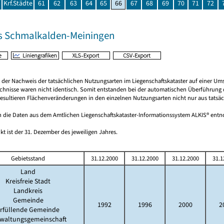
Krf.Städte
61
62
63
64
65
66
67
68
69
70
71
72
s Schmalkalden-Meiningen
rt der Nachweis der tatsächlichen Nutzungsarten im Liegenschaftskataster auf einer
chnisse waren nicht identisch. Somit entstanden bei der automatischen Überführung d
esultieren Flächenveränderungen in den einzelnen Nutzungsarten nicht nur aus tatsäc
 die Daten aus dem Amtlichen Liegenschaftskataster-Informationssystem ALKIS® en
kt ist der 31. Dezember des jeweiligen Jahres.
Gebietsstand
31.12.2000
31.12.2000
31.12.2000
31.1
Land
Kreisfreie Stadt
Landkreis
Gemeinde
1992
1996
2000
2
rfüllende Gemeinde
waltungsgemeinschaft