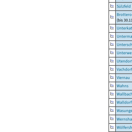
Sülzfeld
Brottero
(bis 30.1
Unterka
Unterma
Untersc
Unterwe
Utendor
Vachdor
Viernau
Wahns
Wallbac
Walldorf
Wasunge
Wernsha
Wölfers