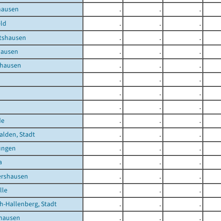
hausen
.
.
.
ld
.
.
.
tshausen
.
.
.
hausen
.
.
.
nhausen
.
.
.
.
.
.
.
.
.
.
.
.
de
.
.
.
lden, Stadt
.
.
.
ungen
.
.
.
a
.
.
.
ershausen
.
.
.
lle
.
.
.
h-Hallenberg, Stadt
.
.
.
shausen
.
.
.