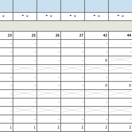
23
25
26
27
42
44
-
-
-
-
-
-
-
-
-
-
-
-
-
-
-
-
0
-
-
-
-
-
-
-
-
-
-
-
0
0
-
-
-
-
-
-
-
-
-
-
-
-
-
-
1
1
2
2
2
2