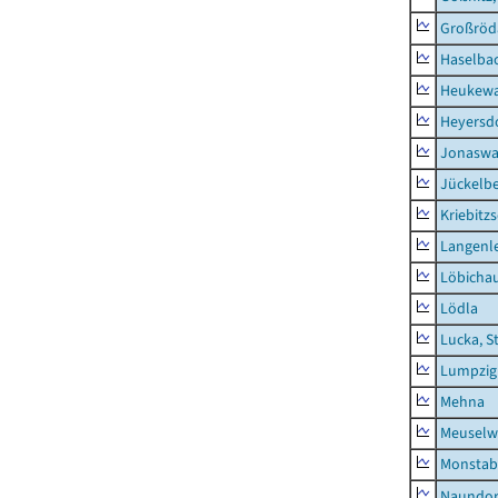
Großröd
Haselba
Heukewa
Heyersd
Jonaswa
Jückelb
Kriebitz
Langenl
Löbicha
Lödla
Lucka, S
Lumpzig
Mehna
Meuselwi
Monstab
Naundor