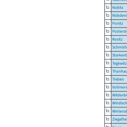
Nobitz
Nöbdeni
Ponitz
Posterst
Rositz
Schmölln
Starken
Tegkwitz
Thonha
Treben
Vollmer
Wildenb
Windisc
Wintersd
Ziegelh