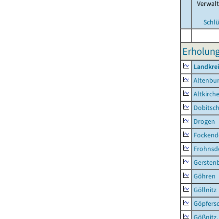
Verwal
Schlü
Erholung
Landkrei
Altenbur
Altkirch
Dobitsc
Drogen
Fockend
Frohnsd
Gersten
Göhren
Göllnitz
Göpfers
Gößnitz,