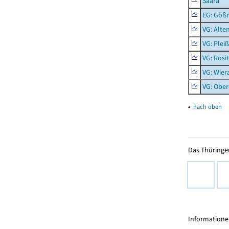
Saara
EG: Gößn
VG: Alte
VG: Plei
VG: Rosi
VG: Wier
VG: Ober
▴
nach oben
Das Thüringer
Informationen