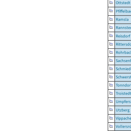
Ottstedt
Pfiffelba
Ramsla
Rannste
Reisdorf
Rittersd
Rohrbac
Sachsen
Schmied
Schwers
Tonndor
Troisted
Umpfers
Utzberg
Vippach
Vollersr