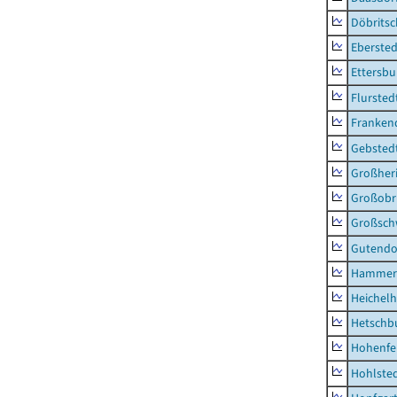
Döbrits
Ebersted
Ettersbu
Flursted
Franken
Gebsted
Großher
Großobr
Großsc
Gutendo
Hammer
Heichel
Hetschb
Hohenfe
Hohlste