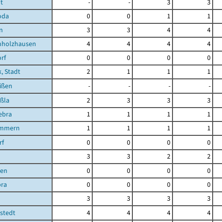
t
-
-
3
3
oda
0
0
1
1
n
3
3
4
4
holzhausen
4
4
4
4
rf
0
0
0
0
, Stadt
2
1
1
1
ißen
-
-
-
-
ßla
2
3
3
3
ebra
1
1
1
1
immern
1
1
1
1
rf
0
0
0
0
3
3
2
2
ßen
0
0
0
0
bra
0
0
0
0
3
3
3
3
stedt
4
4
4
4