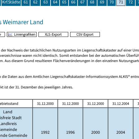
Krf.Städte
61
62
63
64
65
66
67
68
69
70
71
72
s Weimarer Land
rt der Nachweis der tatsächlichen Nutzungsarten im Liegenschaftskataster auf einer
verzeichnisse waren nicht identisch. Somit entstanden bei der automatischen Überfüh
den. Aus diesem Grund resultieren Flächenveränderungen in den einzelnen Nutzungsart
 die Daten aus dem Amtlichen Liegenschaftskataster-Informationssystem ALKIS® en
kt ist der 31. Dezember des jeweiligen Jahres.
ebietsstand
31.12.2000
31.12.2000
31.12.2000
31.12.2004
3
Land
isfreie Stadt
Landkreis
Gemeinde
1992
1996
2000
2004
lende Gemeinde