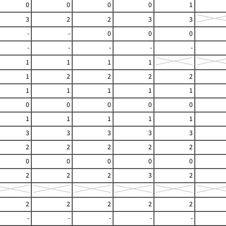
0
0
0
0
1
3
2
2
3
3
-
-
0
0
0
-
-
-
-
-
1
1
1
1
1
2
2
2
2
1
1
1
1
1
0
0
0
0
0
1
1
1
1
1
3
3
3
3
3
2
2
2
2
2
0
0
0
0
0
2
2
2
3
2
2
2
2
2
2
-
-
-
-
-