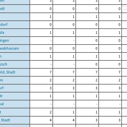
ten
3
3
3
3
edt
0
0
0
0
1
1
1
1
dorf
0
0
0
0
oda
1
1
1
1
ingen
-
-
0
0
hwabhausen
0
0
0
0
h
1
1
1
1
zsch
-
-
0
0
eld, Stadt
7
7
7
7
im
2
2
2
2
rf
3
3
3
3
dt
1
1
1
1
hal
-
-
-
-
t
2
1
1
1
 Stadt
4
4
3
3