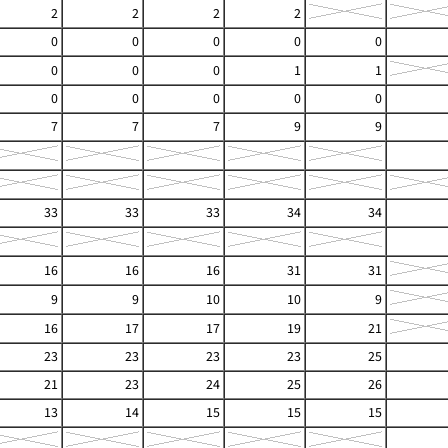
2
2
2
2
0
0
0
0
0
0
0
0
1
1
0
0
0
0
0
7
7
7
9
9
33
33
33
34
34
16
16
16
31
31
9
9
10
10
9
16
17
17
19
21
23
23
23
23
25
21
23
24
25
26
13
14
15
15
15