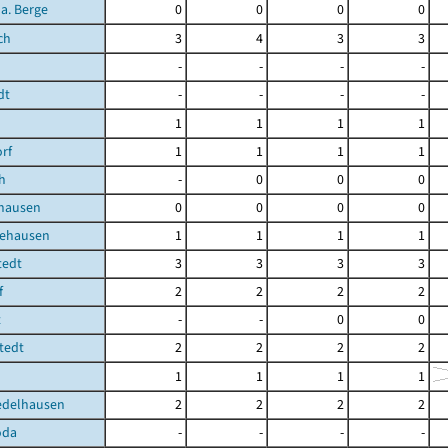
 a. Berge
0
0
0
0
ch
3
4
3
3
-
-
-
-
dt
-
-
-
-
1
1
1
1
orf
1
1
1
1
h
-
0
0
0
hausen
0
0
0
0
ehausen
1
1
1
1
tedt
3
3
3
3
f
2
2
2
2
t
-
-
0
0
tedt
2
2
2
2
1
1
1
1
edelhausen
2
2
2
2
oda
-
-
-
-