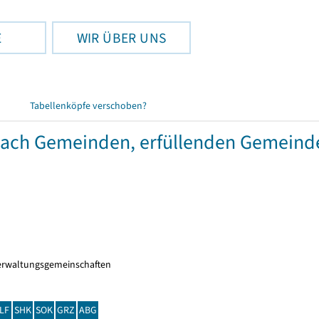
E
WIR ÜBER UNS
Tabellenköpfe verschoben?
 nach Gemeinden, erfüllenden Gemein
erwaltungsgemeinschaften
LF
SHK
SOK
GRZ
ABG