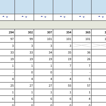
294
302
307
354
365
97
99
101
101
101
3
3
3
3
33
33
34
35
36
19
19
19
19
26
1
1
1
7
7
-
0
0
-
-
4
4
4
4
5
25
27
27
55
57
1
1
1
1
1
6
6
6
6
4
0
0
0
0
0