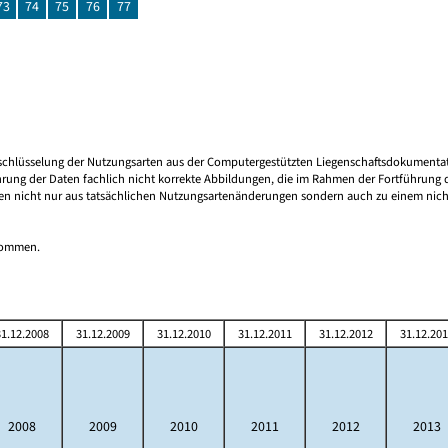
73
74
75
76
77
 Umschlüsselung der Nutzungsarten aus der Computergestützten Liegenschaftsdokument
rung der Daten fachlich nicht korrekte Abbildungen, die im Rahmen der Fortführung d
en nicht nur aus tatsächlichen Nutzungsartenänderungen sondern auch zu einem nicht 
tnommen.
1.12.2008
31.12.2009
31.12.2010
31.12.2011
31.12.2012
31.12.20
2008
2009
2010
2011
2012
2013