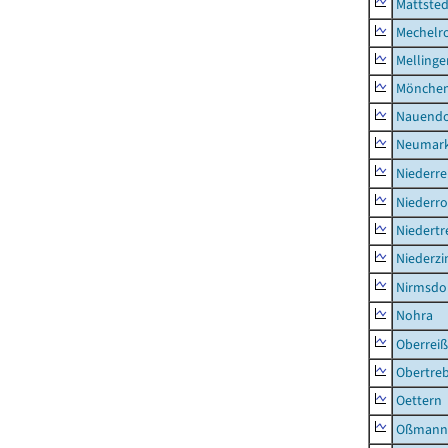
Mattsted
Mechelr
Mellinge
Mönchen
Nauendo
Neumark
Niederre
Niederro
Niedertr
Niederz
Nirmsdo
Nohra
Oberrei
Obertre
Oettern
Oßmann