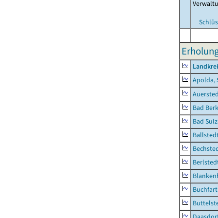
Verwalt
Schlüs
Erholung
Landkre
Apolda, 
Auerste
Bad Berk
Bad Sulz
Ballsted
Bechsted
Berlsted
Blankenh
Buchfart
Buttelst
Daasdorf