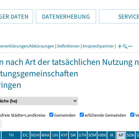
GER DATEN
DATENERHEBUNG
SERVIC
henerklärungen/Abkürzungen
|
Definitionen
|
Ansprechpartner
|
n nach Art der tatsächlichen Nutzung
tungsgemeinschaften
ringen
sfreie Städte+Landkreise
Gemeinden
erfüllende Gemeinden
V
TH
EIC
NDH
WAK
UH
KYF
SM
GTH
SÖM
HBN
IK
AP
SON
S
t