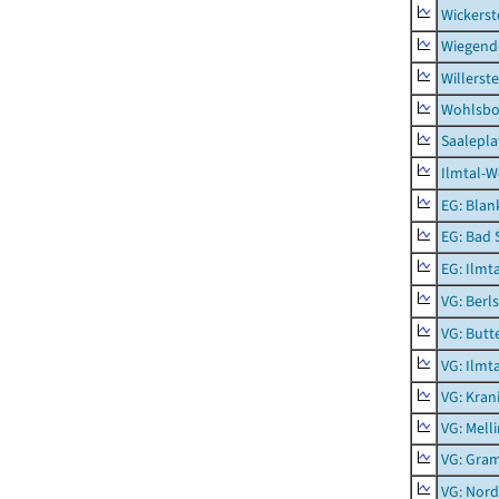
Wickerst
Wiegend
Willerst
Wohlsbo
Saalepla
Ilmtal-W
EG: Blan
EG: Bad 
EG: Ilmt
VG: Berl
VG: Butt
VG: Ilmt
VG: Kran
VG: Mell
VG: Gra
VG: Nord