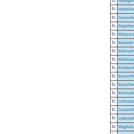
Hopfgar
Hottelst
Isseroda
Kapellen
Kiliansr
Kleinobr
Kleinsc
Klettbac
Ködderit
Kranichf
Krauthe
Kromsdo
Lehnste
Leutent
Liebsted
Magdala,