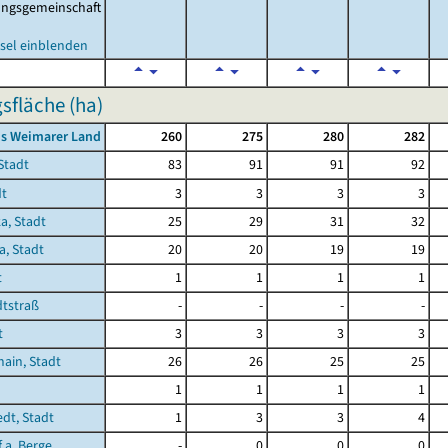
ungsgemeinschaft
sel einblenden
sfläche (ha)
is Weimarer Land
260
275
280
282
Stadt
83
91
91
92
dt
3
3
3
3
a, Stadt
25
29
31
32
a, Stadt
20
20
19
19
t
1
1
1
1
tstraß
-
-
-
-
t
3
3
3
3
ain, Stadt
26
26
25
25
1
1
1
1
edt, Stadt
1
3
3
4
 a. Berge
-
0
0
0