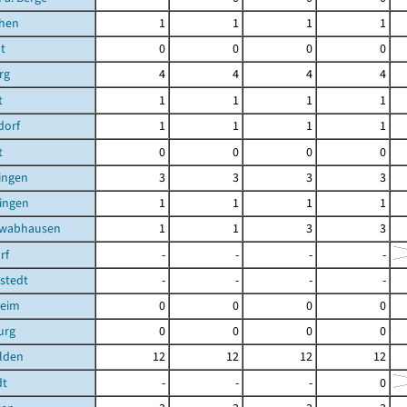
chen
1
1
1
1
t
0
0
0
0
rg
4
4
4
4
t
1
1
1
1
dorf
1
1
1
1
t
0
0
0
0
ingen
3
3
3
3
ingen
1
1
1
1
hwabhausen
1
1
3
3
rf
-
-
-
-
stedt
-
-
-
-
heim
0
0
0
0
urg
0
0
0
0
lden
12
12
12
12
dt
-
-
-
0