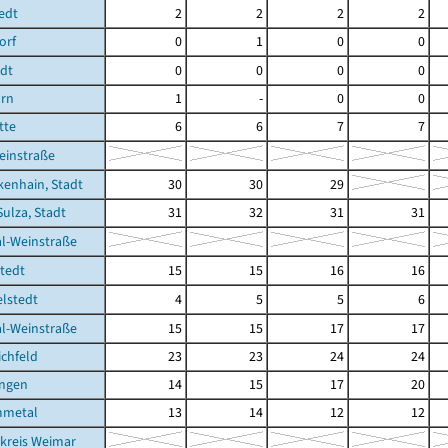
edt
2
2
2
2
orf
0
1
0
0
edt
0
0
0
0
rn
1
-
0
0
tte
6
6
7
7
einstraße
kenhain, Stadt
30
30
29
Sulza, Stadt
31
32
31
31
al-Weinstraße
stedt
15
15
16
16
elstedt
4
5
5
6
al-Weinstraße
15
15
17
17
ichfeld
23
23
24
24
ingen
14
15
17
20
mmetal
13
14
12
12
kreis Weimar