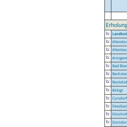
Erholung
Landkrei
Allendor
Altenbe
Arnsger
Bad Blan
Bechste
Beutelsd
Birkigt
Cursdorf
Deesbac
Döschni
Dorndor