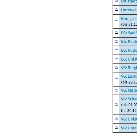
Uhlstädt
Unterwe
Königsee
(bis 31.
EG: Saal
EG: Kaul
EG: Rudo
EG: Uhls
VG: Berg
VG: Lich
(bis 29.
VG: Mitt
VG: Schi
(bis 01.
bis 30.1
VG: Uhls
VG: Unt