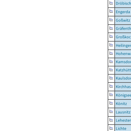
Dröbisc
Engerda
Goßwitz
Gräfenth
Großkoc
Heilinge
Hohenwa
Kamsdor
Katzhüt
Kaulsdor
Kirchhas
Königsee
Könitz
Lausnitz
Lehesten
Lichte