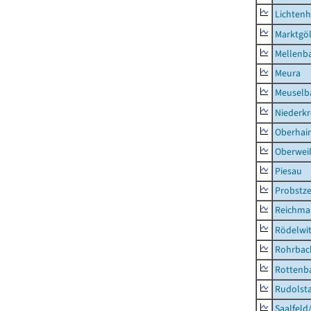
Lichten
Marktgöl
Mellenb
Meura
Meuselb
Niederk
Oberhai
Oberweiß
Piesau
Probstze
Reichma
Rödelwi
Rohrbac
Rottenb
Rudolsta
Saalfeld