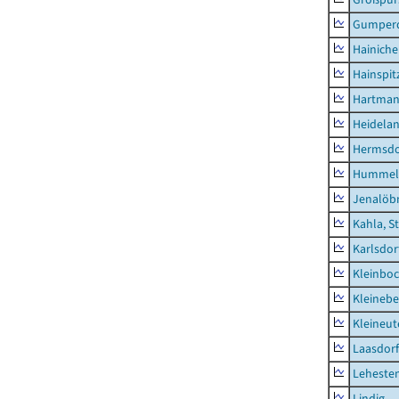
Gumper
Hainich
Hainspit
Hartman
Heidela
Hermsdor
Hummel
Jenalöbn
Kahla, S
Karlsdor
Kleinbo
Kleinebe
Kleineut
Laasdorf
Leheste
Lindig