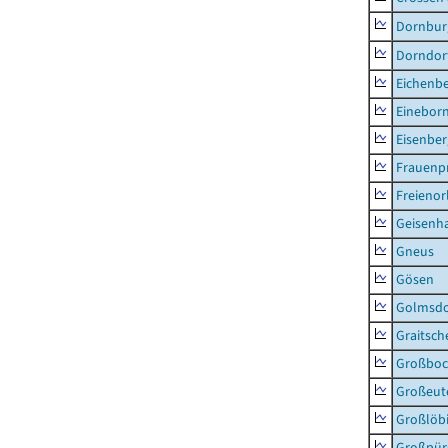
Dornburg
Dorndorf
Eichenb
Einebor
Eisenber
Frauenpr
Freienor
Geisenh
Gneus
Gösen
Golmsdo
Graitsch
Großboc
Großeut
Großlöb
Großpür