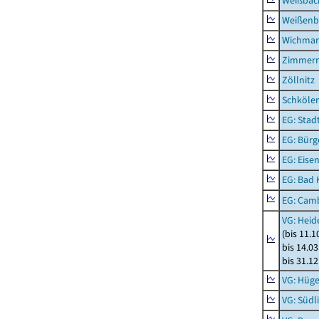
Weißbac
Weißenb
Wichmar
Zimmer
Zöllnitz
Schkölen
EG: Stad
EG: Bürg
EG: Eise
EG: Bad 
EG: Camb
VG: Heid
(bis 11.
bis 14.03
bis 31.1
VG: Hüge
VG: Südl