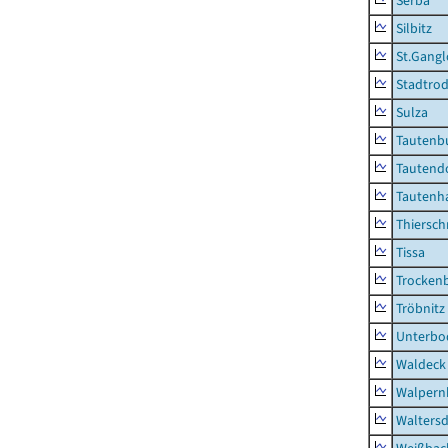
Serba
Silbitz
St.Gangl
Stadtrod
Sulza
Tautenb
Tautend
Tautenh
Thiersch
Tissa
Trocken
Tröbnitz
Unterbo
Waldeck
Walpern
Waltersd