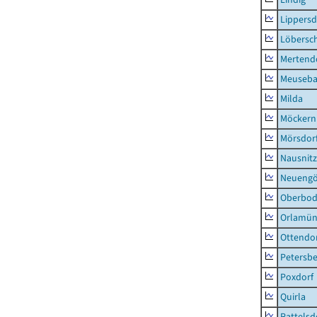
Lippers
Löbersc
Mertend
Meuseb
Milda
Möckern
Mörsdor
Nausnitz
Neueng
Oberbod
Orlamün
Ottendo
Petersbe
Poxdorf
Quirla
Rattelsd