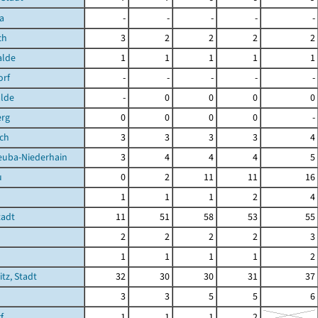
a
-
-
-
-
-
ch
3
2
2
2
2
lde
1
1
1
1
1
orf
-
-
-
-
-
lde
-
0
0
0
0
erg
0
0
0
0
-
sch
3
3
3
3
4
euba-Niederhain
3
4
4
4
5
u
0
2
11
11
16
1
1
1
2
4
tadt
11
51
58
53
55
2
2
2
2
3
1
1
1
1
2
tz, Stadt
32
30
30
31
37
3
3
5
5
6
f
1
1
1
2