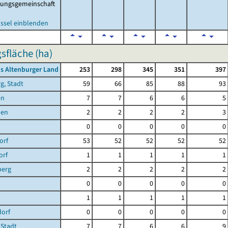
tungsgemeinschaft
ssel einblenden
sfläche (ha)
s Altenburger Land
253
298
345
351
397
g, Stadt
59
66
85
88
93
en
7
7
6
6
5
hen
2
2
2
2
3
0
0
0
0
0
orf
53
52
52
52
52
orf
1
1
1
1
1
berg
2
2
2
2
2
0
0
0
0
0
1
1
1
1
1
dorf
0
0
0
0
0
 Stadt
7
7
6
6
9