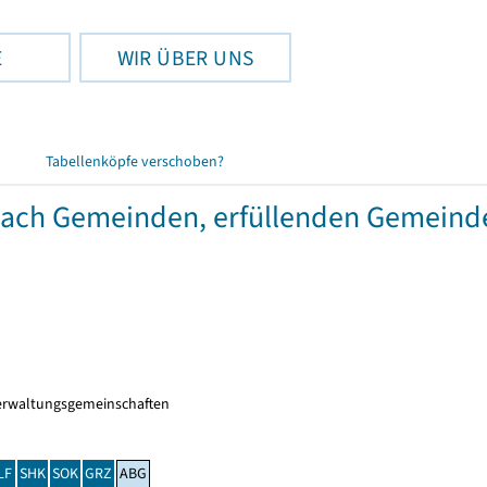
E
WIR ÜBER UNS
Tabellenköpfe verschoben?
 nach Gemeinden, erfüllenden Gemein
erwaltungsgemeinschaften
LF
SHK
SOK
GRZ
ABG