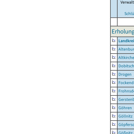
Verwal
Schlü
Erholung
Landkrei
Altenbur
Altkirch
Dobitsc
Drogen
Fockend
Frohnsd
Gersten
Göhren
Göllnitz
Göpfers
Gößnitz,