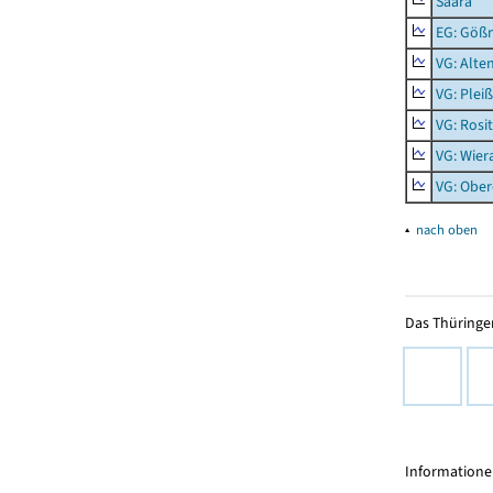
Saara
EG: Gößn
VG: Alte
VG: Plei
VG: Rosi
VG: Wier
VG: Ober
▴
nach oben
Das Thüringer
Informationen