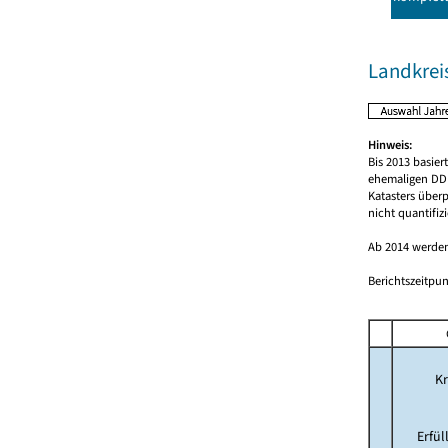
Landkrei
Hinweis:
Bis 2013 basie
ehemaligen DDR
Katasters über
nicht quantifiz
Ab 2014 werden
Berichtszeitpun
Kr
Erfü