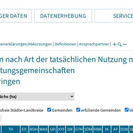
GER DATEN
DATENERHEBUNG
SERVIC
henerklärungen/Abkürzungen
|
Definitionen
|
Ansprechpartner
|
n nach Art der tatsächlichen Nutzung
tungsgemeinschaften
ringen
sfreie Städte+Landkreise
Gemeinden
erfüllende Gemeinden
V
TH
EIC
NDH
WAK
UH
KYF
SM
GTH
SÖM
HBN
IK
AP
SON
S
t