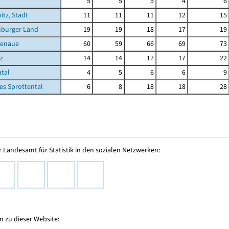
5
5
5
4
6
itz, Stadt
11
11
11
12
15
nburger Land
19
19
18
17
19
ßenaue
60
59
66
69
73
tz
14
14
17
17
22
atal
4
5
6
6
9
es Sprottental
6
8
18
18
28
 Landesamt für Statistik in den sozialen Netzwerken:
 zu dieser Website: