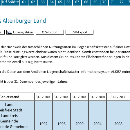
Krf.Städte
61
62
63
64
65
66
67
68
69
70
71
72
s Altenburger Land
rt der Nachweis der tatsächlichen Nutzungsarten im Liegenschaftskataster auf einer 
. Diese Nutzungsverzeichnisse waren nicht identisch. Somit entstanden bei der auto
prüft und korrigiert werden. Aus diesem Grund resultieren Flächenveränderungen in 
ierbaren Anteil aus o.g. Korrekturen.
 die Daten aus dem Amtlichen Liegenschaftskataster-Informationssystem ALKIS® en
kt ist der 31. Dezember des jeweiligen Jahres.
Gebietsstand
31.12.2000
31.12.2000
31.12.2000
31.12.2004
31.12.2008
Land
eisfreie Stadt
Landkreis
Gemeinde
1992
1996
2000
2004
2008
llende Gemeinde