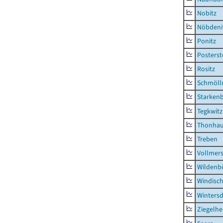
Nobitz
Nöbdeni
Ponitz
Posterst
Rositz
Schmölln
Starken
Tegkwitz
Thonha
Treben
Vollmer
Wildenb
Windisc
Wintersd
Ziegelh