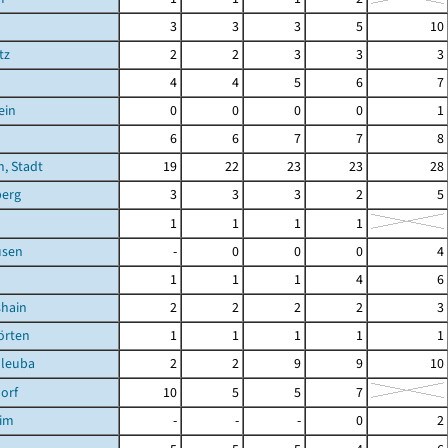
3
3
3
5
10
tz
2
2
3
3
3
4
4
5
6
7
ein
0
0
0
0
1
6
6
7
7
8
, Stadt
19
22
23
23
28
berg
3
3
3
2
5
1
1
1
1
usen
-
0
0
0
4
1
1
1
4
6
shain
2
2
2
2
3
örten
1
1
1
1
1
hleuba
2
2
9
9
10
orf
10
5
5
7
eim
-
-
-
0
2