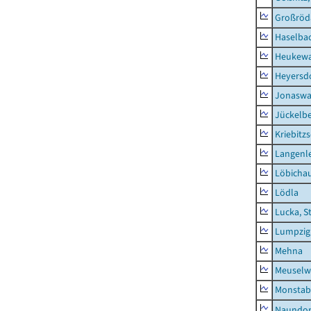
Großröd
Haselba
Heukewa
Heyersd
Jonaswa
Jückelb
Kriebitz
Langenl
Löbicha
Lödla
Lucka, S
Lumpzig
Mehna
Meuselwi
Monstab
Naundor