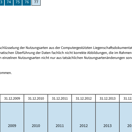
73
74
75
76
77
Umschlüsselung der Nutzungsarten aus der Computergestützten Liegenschaftsdokumenta
matischen Überführung der Daten fachlich nicht korrekte Abbildungen, die im Rahmen
den einzelnen Nutzungsarten nicht nur aus tatsächlichen Nutzungsartenänderungen so
tnommen.
31.12.2009
31.12.2010
31.12.2011
31.12.2012
31.12.2013
31.12
2009
2010
2011
2012
2013
20