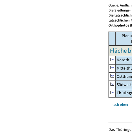
Quelle: Amtlic
Die Siedlungs-
Die tatsächlic
tatsächlichen 
Orthophotos (D
Planu
Fläche b
Nordthü
Mittelth
Ostthür
Südwest
Thüring
▴
nach oben
Das Thüringer