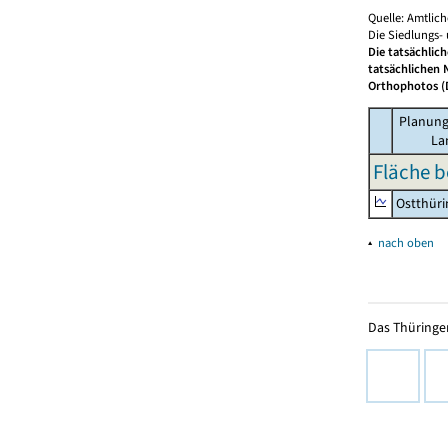
Quelle: Amtlic
Die Siedlungs-
Die tatsächlic
tatsächlichen 
Orthophotos (D
Planung
La
Fläche b
Ostthür
▴
nach oben
Das Thüringer