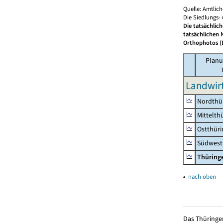
Quelle: Amtlic
Die Siedlungs-
Die tatsächlic
tatsächlichen 
Orthophotos (D
Planu
Landwirt
Nordthü
Mittelth
Ostthür
Südwest
Thüring
▴
nach oben
Das Thüringer