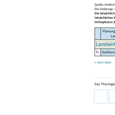
Quelle: Amtlic
Die Siedlungs-
Die tatsächlic
tatsächlichen 
Orthophotos (D
Planung
La
Landwirt
Ostthür
▴
nach oben
Das Thüringer