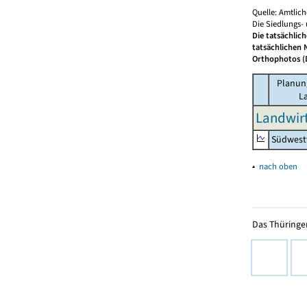
Quelle: Amtlic
Die Siedlungs-
Die tatsächlic
tatsächlichen 
Orthophotos (D
Planung
L
Landwirt
Südwest
▴
nach oben
Das Thüringer