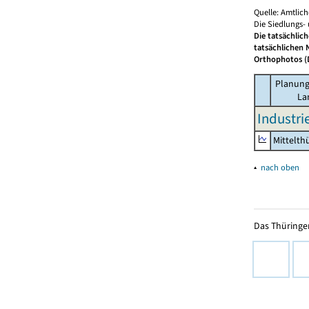
Quelle: Amtlic
Die Siedlungs-
Die tatsächlic
tatsächlichen 
Orthophotos (D
Planung
La
Industri
Mittelth
▴
nach oben
Das Thüringer