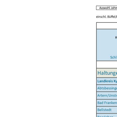
einschl. Büffel
K
Schl
Haltunge
Landkreis Ky
Abtsbessing
Artern/Unstr
Bad Franken
Bellstedt