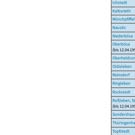
Ichstedt
Kalbsrieth
Mönchpfiffel
Nausitz
Niederbösa
Oberbösa
(bis 12.04.1
Oberheldru
Oldisleben
Reinsdorf
Ringleben
Rockstedt
Roßleben, S
(bis 12.04.1
Sondershaus
Thüringenh
Topfstedt