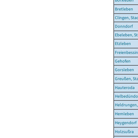
Borxleben
Bretleben
Clingen, Sta
Donndorf
Ebeleben, S
Etzleben
Freienbessi
Gehofen
Gorsleben
Greußen, St
Hauteroda
Helbedündo
Heldrungen,
Hemleben
Heygendorf
Holzsußra