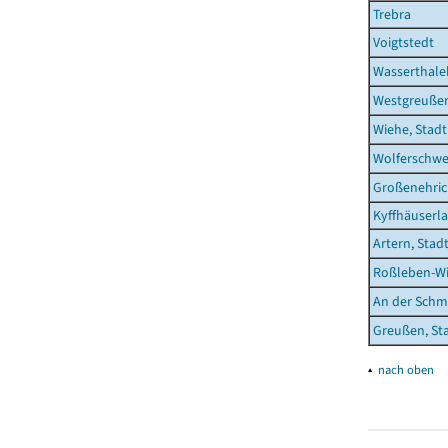
Trebra
Voigtstedt
Wasserthal
Westgreuße
Wiehe, Stadt
Wolferschw
Großenehric
Kyffhäuserl
Artern, Stad
Roßleben-Wi
An der Schm
Greußen, St
▴
nach oben