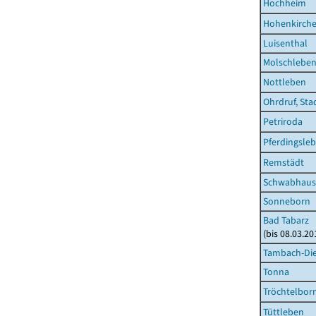
Hochheim
Hohenkirch
Luisenthal
Molschlebe
Nottleben
Ohrdruf, Sta
Petriroda
Pferdingsle
Remstädt
Schwabhaus
Sonneborn
Bad Tabarz
(bis 08.03.2
Tambach-Die
Tonna
Tröchtelbor
Tüttleben