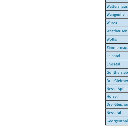
Waltershaus
Wangenhei
Warza
Westhausen
Wölfis
Zimmernsup
Leinatal
Emsetal
Günthersle
Drei Gleiche
Nesse-Apfel
Hörsel
Drei Gleiche
Nessetal
Georgenthal