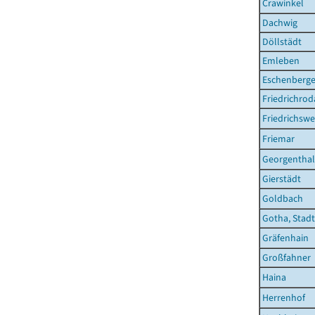
Crawinkel
Dachwig
Döllstädt
Emleben
Eschenberg
Friedrichrod
Friedrichswe
Friemar
Georgenthal
Gierstädt
Goldbach
Gotha, Stadt
Gräfenhain
Großfahner
Haina
Herrenhof