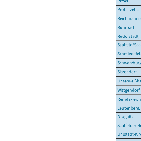
Piesau
Probstzella
Reichmanns
Rohrbach
Rudolstadt, 
Saalfeld/Saa
Schmiedefel
Schwarzbur
Sitzendorf
Unterweißb
Wittgendorf
Remda-Teiche
Leutenberg,
Drognitz
Saalfelder 
Uhlstädt-Kir