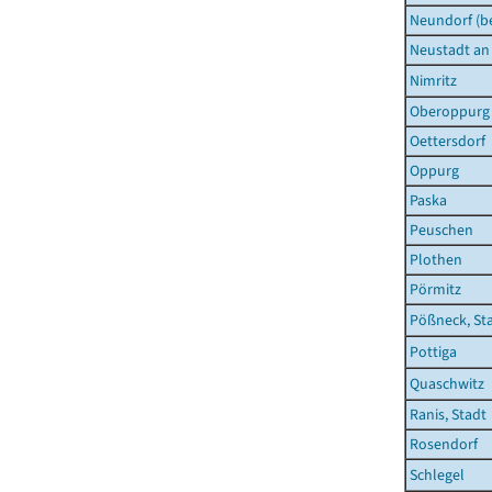
Neundorf (be
Neustadt an 
Nimritz
Oberoppurg
Oettersdorf
Oppurg
Paska
Peuschen
Plothen
Pörmitz
Pößneck, St
Pottiga
Quaschwitz
Ranis, Stadt
Rosendorf
Schlegel