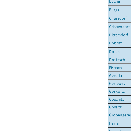
Bucha
Burgk
Chursdorf
Crispendorf
Dittersdorf
Döbritz
Dreba
Dreitzsch
Eßbach
Geroda
Gertewitz
Görkwitz
Göschitz
Gössitz
Grobengere
Harra