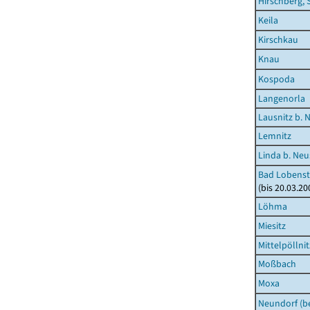
Hirschberg, 
Keila
Kirschkau
Knau
Kospoda
Langenorla
Lausnitz b. 
Lemnitz
Linda b. Neu
Bad Lobenste
(bis 20.03.2
Löhma
Miesitz
Mittelpöllnit
Moßbach
Moxa
Neundorf (be