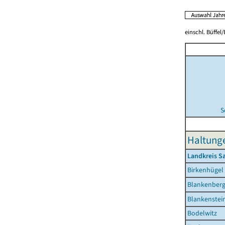
einschl. Büffel
S
Haltunge
Landkreis Sa
Birkenhügel
Blankenber
Blankenstei
Bodelwitz