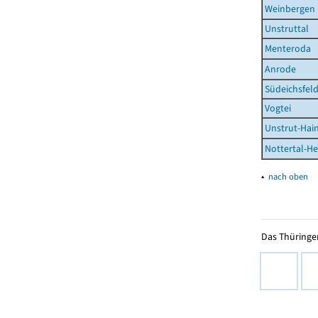
Weinbergen
Unstruttal
Menteroda
Anrode
Südeichsfel
Vogtei
Unstrut-Hai
Nottertal-He
▴
nach oben
Das Thüringer