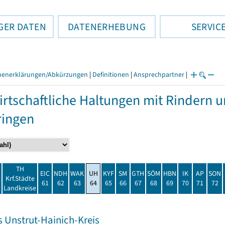
GER DATEN
DATENERHEBUNG
SERVIC
henerklärungen/Abkürzungen
|
Definitionen
|
Ansprechpartner
|
rtschaftliche Haltungen mit Rindern 
ringen
TH
EIC
NDH
WAK
UH
KYF
SM
GTH
SÖM
HBN
IK
AP
SON
t
Krf.Städte
61
62
63
64
65
66
67
68
69
70
71
72
Landkreise
s Unstrut-Hainich-Kreis