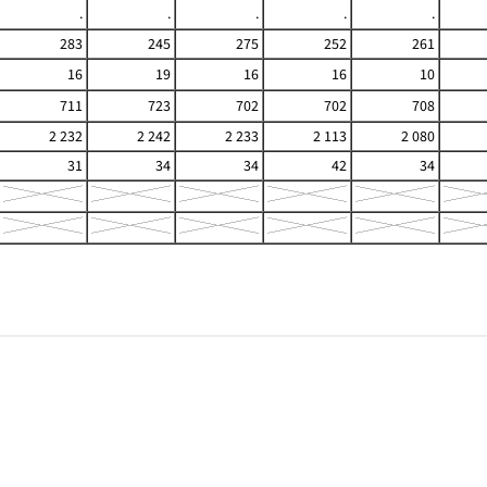
.
.
.
.
.
283
245
275
252
261
16
19
16
16
10
711
723
702
702
708
2 232
2 242
2 233
2 113
2 080
31
34
34
42
34