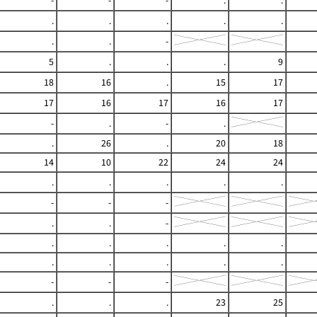
-
-
-
.
.
.
.
.
.
.
.
.
-
5
.
.
.
9
18
16
.
15
17
17
16
17
16
17
-
.
-
.
.
26
.
20
18
14
10
22
24
24
.
.
.
.
.
-
-
-
.
.
-
.
.
.
.
.
.
.
.
.
.
-
-
-
.
.
.
23
25