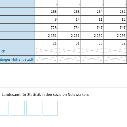
.
.
.
.
268
268
264
282
9
14
11
12
728
734
747
747
d
2 151
2 211
2 252
2 295
21
31
33
32
nich
ilinger Höhen, Stadt
 Landesamt für Statistik in den sozialen Netzwerken: