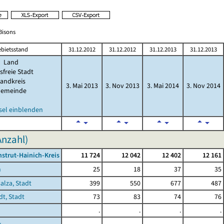
/Bisons
bietsstand
31.12.2012
31.12.2012
31.12.2013
31.12.2013
Land
sfreie Stadt
andkreis
3. Mai 2013
3. Nov 2013
3. Mai 2014
3. Nov 2014
emeinde
sel einblenden
Anzahl)
nstrut-Hainich-Kreis
11 724
12 042
12 402
12 161
n
25
18
37
35
alza, Stadt
399
550
677
487
t, Stadt
73
83
74
76
.
.
.
.