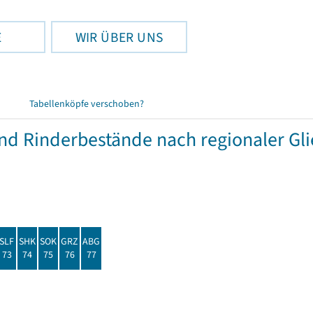
E
WIR ÜBER UNS
Tabellenköpfe verschoben?
und Rinderbestände nach regionaler Gl
SLF
SHK
SOK
GRZ
ABG
73
74
75
76
77