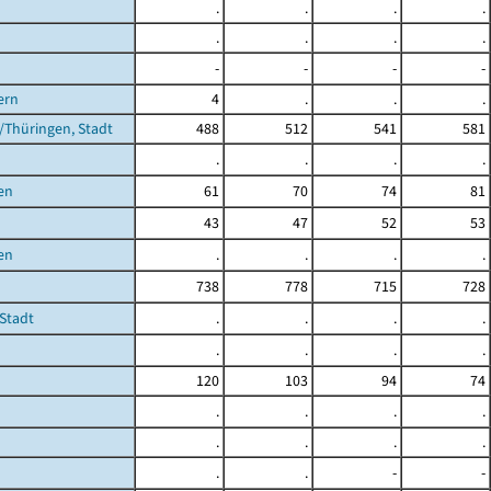
.
.
.
.
.
.
.
.
-
-
-
-
ern
4
.
.
.
Thüringen, Stadt
488
512
541
581
.
.
.
.
en
61
70
74
81
43
47
52
53
en
.
.
.
.
738
778
715
728
Stadt
.
.
.
.
.
.
.
.
120
103
94
74
.
.
.
.
.
.
.
.
.
.
-
-