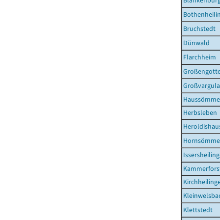
Blankenbur
Bothenheili
Bruchstedt
Dünwald
Flarchheim
Großengott
Großvargula
Haussömme
Herbsleben
Heroldishau
Hornsömme
Issersheilin
Kammerfors
Kirchheiling
Kleinwelsba
Klettstedt