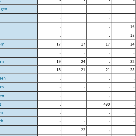
g
-
-
-
-
ngen
.
.
.
.
.
.
.
.
.
.
.
16
.
.
.
18
ern
17
17
17
14
-
-
-
-
rn
19
24
.
32
18
21
21
25
sen
.
.
.
.
rn
-
-
-
-
gen
.
.
.
.
t
.
.
490
.
en
.
.
.
.
ch
-
-
-
-
.
22
.
.