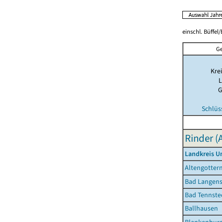
einschl. Büffel
Ge
Krei
L
G
Schlüs
Rinder (
Landkreis U
Altengotter
Bad Langens
Bad Tennsted
Ballhausen