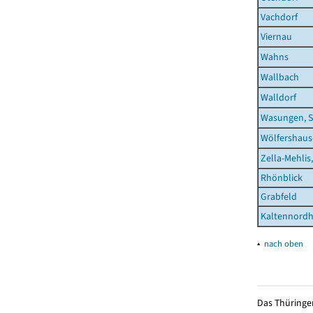
Vachdorf
Viernau
Wahns
Wallbach
Walldorf
Wasungen, S
Wölfershau
Zella-Mehlis
Rhönblick
Grabfeld
Kaltennordh
▴
nach oben
Das Thüringer