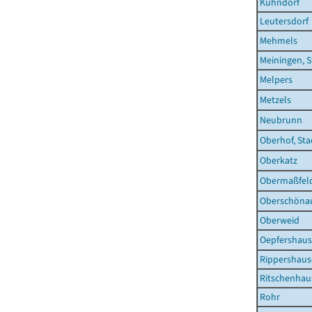
Kühndorf
Leutersdorf
Mehmels
Meiningen, S
Melpers
Metzels
Neubrunn
Oberhof, Sta
Oberkatz
Obermaßfel
Oberschönau
Oberweid
Oepfershau
Rippershau
Ritschenhau
Rohr