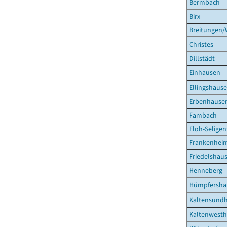
Bermbach
Birx
Breitungen/
Christes
Dillstädt
Einhausen
Ellingshaus
Erbenhause
Fambach
Floh-Seligen
Frankenhei
Friedelshau
Henneberg
Hümpfersha
Kaltensund
Kaltenwest