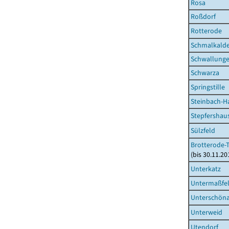
Rosa
Roßdorf
Rotterode
Schmalkalde
Schwallung
Schwarza
Springstille
Steinbach-Ha
Stepfershau
Sülzfeld
Brotterode-T
(bis 30.11.20
Unterkatz
Untermaßfe
Unterschön
Unterweid
Utendorf