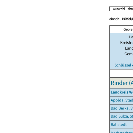
einschl. Büffel
Gebie
L
Kreisfr
Land
Gem
Schlüssel
Rinder (
Landkreis W
Apolda, Stad
Bad Berka, S
Bad Sulza, S
Ballstedt