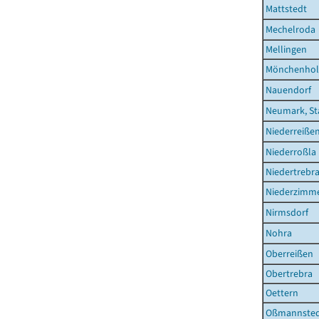
Mattstedt
Mechelroda
Mellingen
Mönchenhol
Nauendorf
Neumark, St
Niederreiße
Niederroßla
Niedertrebr
Niederzimm
Nirmsdorf
Nohra
Oberreißen
Obertrebra
Oettern
Oßmannste