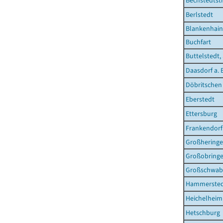
Bechstedtst
Berlstedt
Blankenhain
Buchfart
Buttelstedt,
Daasdorf a. 
Döbritschen
Eberstedt
Ettersburg
Frankendorf
Großhering
Großobring
Großschwab
Hammerste
Heichelheim
Hetschburg