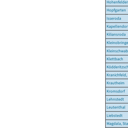
Hohenfelde
Hopfgarten
Isseroda
Kapellendor
Kiliansroda
Kleinobring
Kleinschwa
Klettbach
Ködderitzsc
Kranichfeld,
Krautheim
Kromsdorf
Lehnstedt
Leutenthal
Liebstedt
Magdala, St