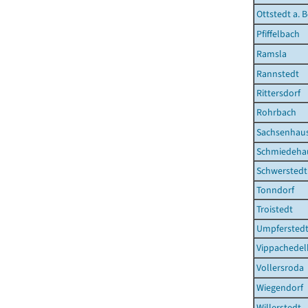
Ottstedt a. 
Pfiffelbach
Ramsla
Rannstedt
Rittersdorf
Rohrbach
Sachsenhau
Schmiedeha
Schwerstedt
Tonndorf
Troistedt
Umpfersted
Vippachede
Vollersroda
Wiegendorf
Willerstedt