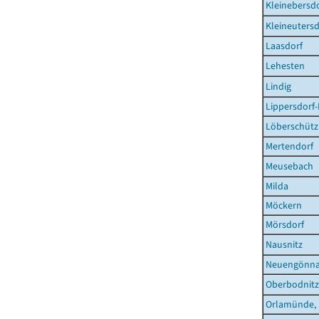
Kleinebersd
Kleineutersd
Laasdorf
Lehesten
Lindig
Lippersdorf
Löberschütz
Mertendorf
Meusebach
Milda
Möckern
Mörsdorf
Nausnitz
Neuengönn
Oberbodnitz
Orlamünde, 