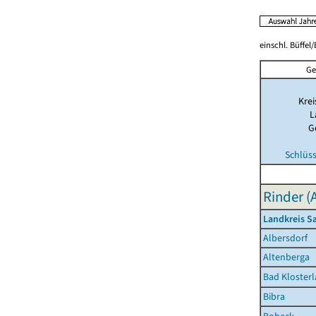
einschl. Büffel
Ge
Krei
L
G
Schlüs
Rinder (
Landkreis S
Albersdorf
Altenberga
Bad Klosterl
Bibra