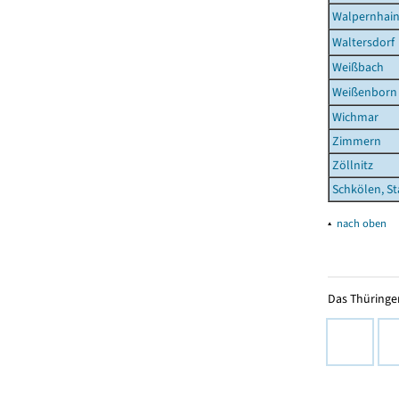
Walpernhai
Waltersdorf
Weißbach
Weißenborn
Wichmar
Zimmern
Zöllnitz
Schkölen, St
▴
nach oben
Das Thüringer