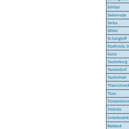
Schöps
Seitenroda
Serba
Silbitz
St.Gangloff
Stadtroda, S
Sulza
Tautenburg
Tautendorf
Tautenhain
Thierschnec
Tissa
Trockenborn
Tröbnitz
Unterbodnit
Waldeck