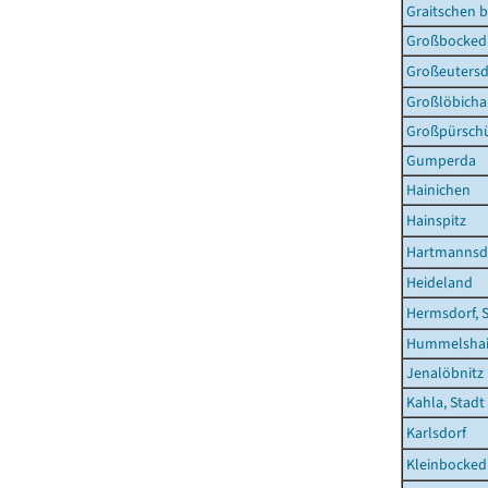
Graitschen b
Großbocked
Großeutersd
Großlöbich
Großpürsch
Gumperda
Hainichen
Hainspitz
Hartmannsd
Heideland
Hermsdorf, 
Hummelsha
Jenalöbnitz
Kahla, Stadt
Karlsdorf
Kleinbocked