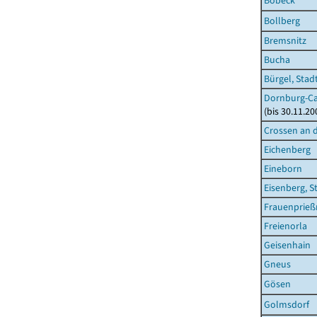
Bobeck
Bollberg
Bremsnitz
Bucha
Bürgel, Stad
Dornburg-Ca
(bis 30.11.2
Crossen an d
Eichenberg
Eineborn
Eisenberg, S
Frauenprieß
Freienorla
Geisenhain
Gneus
Gösen
Golmsdorf