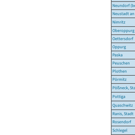
Neundorf (be
Neustadt an 
Nimritz
Oberoppurg
Oettersdorf
Oppurg
Paska
Peuschen
Plothen
Pörmitz
Pößneck, St
Pottiga
Quaschwitz
Ranis, Stadt
Rosendorf
Schlegel