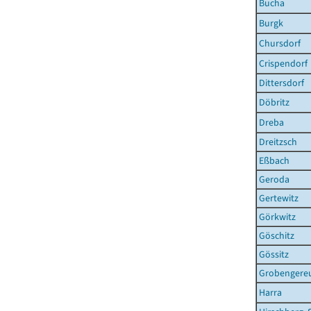
Bucha
Burgk
Chursdorf
Crispendorf
Dittersdorf
Döbritz
Dreba
Dreitzsch
Eßbach
Geroda
Gertewitz
Görkwitz
Göschitz
Gössitz
Grobengere
Harra