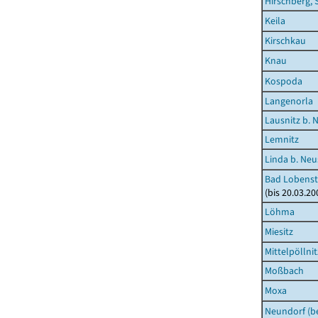
Hirschberg, 
Keila
Kirschkau
Knau
Kospoda
Langenorla
Lausnitz b. 
Lemnitz
Linda b. Neu
Bad Lobenste
(bis 20.03.2
Löhma
Miesitz
Mittelpöllnit
Moßbach
Moxa
Neundorf (be