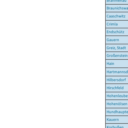
Brahmenau
Braunichswa
Caaschwitz
Crimla
Endschütz
Gauern
Greiz, Stadt
Großenstein
Hain
Hartmannsd
Hilbersdorf
Hirschfeld
Hohenleuben
Hohenölsen
Hundhaupt
Kauern
Korbußen