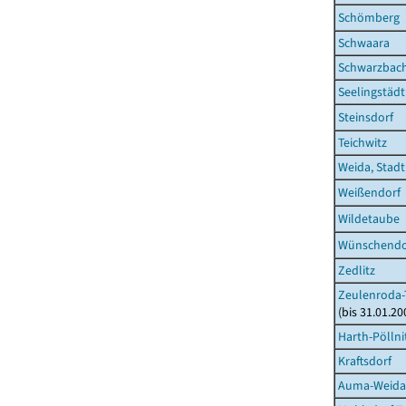
Schömberg
Schwaara
Schwarzbac
Seelingstädt
Steinsdorf
Teichwitz
Weida, Stadt
Weißendorf
Wildetaube
Wünschendor
Zedlitz
Zeulenroda-T
(bis 31.01.2
Harth-Pöllni
Kraftsdorf
Auma-Weidat