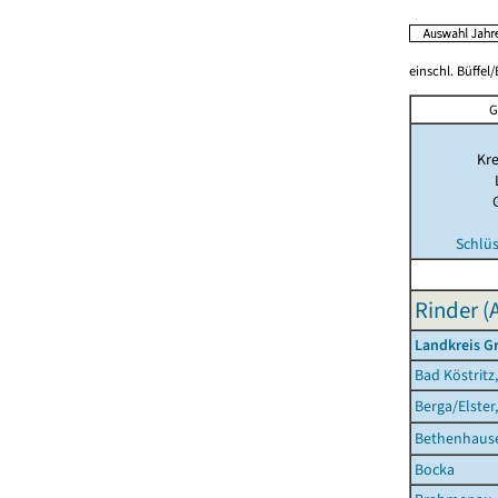
einschl. Büffel
G
Kre
Schlü
Rinder (
Landkreis Gr
Bad Köstritz
Berga/Elster
Bethenhaus
Bocka