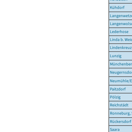
Kühdorf
Langenwetz
Langenwols
Lederhose
Linda b. Wei
Lindenkreuz
Lunzig
Münchenbern
Neugernsdo
Neumühle/El
Paitzdorf
Pölzig
Reichstädt
Ronneburg, 
Rückersdorf
Saara