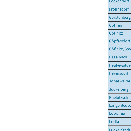
Fockendorf
Frohnsdorf
Gerstenberg
Göhren
Göllnitz
Göpfersdorf
Gößnitz, Sta
Haselbach
Heukewalde
Heyersdorf
Jonaswalde
Jückelberg
Kriebitzsch
Langenleuba
Löbichau
Lödla
Lucka, Stadt