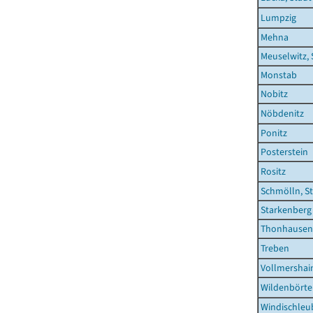
Lumpzig
Mehna
Meuselwitz, 
Monstab
Nobitz
Nöbdenitz
Ponitz
Posterstein
Rositz
Schmölln, S
Starkenberg
Thonhausen
Treben
Vollmershai
Wildenbört
Windischleu